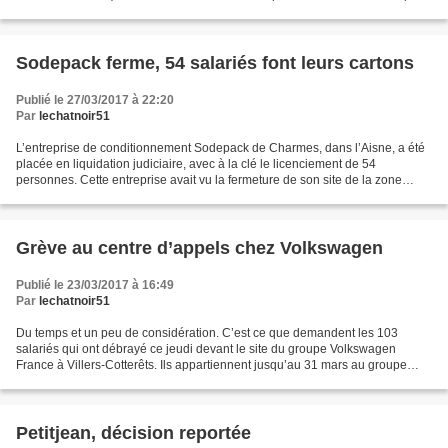
demandent réparation concernant...
Sodepack ferme, 54 salariés font leurs cartons
Publié le 27/03/2017 à 22:20
Par
lechatnoir51
L’entreprise de conditionnement Sodepack de Charmes, dans l’Aisne, a été
placée en liquidation judiciaire, avec à la clé le licenciement de 54
personnes. Cette entreprise avait vu la fermeture de son site de la zone
économique Evolis, à Vouël (Tergnier),...
Grève au centre d’appels chez Volkswagen
Publié le 23/03/2017 à 16:49
Par
lechatnoir51
Du temps et un peu de considération. C’est ce que demandent les 103
salariés qui ont débrayé ce jeudi devant le site du groupe Volkswagen
France à Villers-Cotterêts. Ils appartiennent jusqu’au 31 mars au groupe
B2s, prestataire de services assurant le...
Petitjean, décision reportée