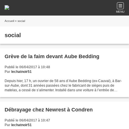
MENU
Accueil
» social
social
Grève de la faim devant Aube Bedding
Publié le 06/04/2017 à 10:48
Par
lechatnoir51
Depuis hier, 17 h, un ouvrier de 58 ans d’Aube Bedding (ex-Cauval), à Bar-
sur-Aube, dont 31 années passées chez le fabricant de sièges puis de
matelas, a cessé de s’alimenter. Installé dans une voiture à l’entrée de
l’usine, il a décidé de ne plus bouger....
Débrayage chez Newrest à Condren
Publié le 06/04/2017 à 10:47
Par
lechatnoir51