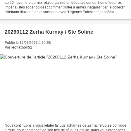
Le 26 novembre dernier était organisé un débat autour du thème “guerres
impérialistes et génocides : comment lutter à armes inégales” par le collectif
“Vietnam dioxine“, en association avec “Urgence Palestine“, le média
soudanais Sudfa, et le collectif...
20260112 Zerha Kurnay / Ste Soline
Publié le 12/01/2026 à 20:58
Par
lechatnoir51
Nous continuons à vous relater la lutte acharnée de Zerha, réfugiée politique
turque, pour l’obtention de son titre de séjour. Ensuite, nous vous proposons