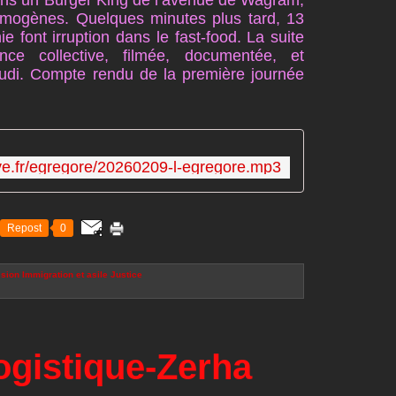
dans un Burger King de l’avenue de Wagram,
ymogènes. Quelques minutes plus tard, 13
font irruption dans le fast-food. La suite
ce collective, filmée, documentée, et
jeudi. Compte rendu de la première journée
tive.fr/egregore/20260209-l-egregore.mp3
Repost
0
sion
Immigration et asile
Justice
ogistique-Zerha