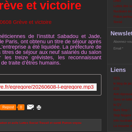
ève et victoire
Links
Luttes des s
Nucléaire e
Police partout
Social
Newslet
héticiennes de l’institut Sabadou et Jade,
 Paris, ont obtenu un titre de séjour après
Abonnez-vous
L’entreprise a été liquidée. La préfecture de
Email
s titres de séjour aux neuf salariés du salon
ur les treize grévistes, les reconnaissant
de traite d’êtres humains.
Liens
OCL
le blog de ja
tive.fr/egregore/20260608-l-egregore.mp3
ICO
Anti répressi
Sons en lutte
la QV
Repost
0
Bure Stop !
Stop Nogent
Info nucléair
tion et asile
Luttes
Social
Travail et santé
Patron voyou
La mouette 