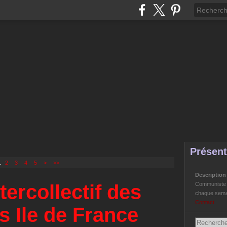
Présent
1
2
3
4
5
>
>>
Descriptio
tercollectif des
Communiste Li
chaque semai
Contact
s Ile de France