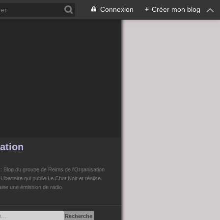
Connexion
+
Créer mon blog
ation
n
: Blog du groupe de Reims de l'Organisation
bertaire qui publie Le Chat Noir et réalise
ne une émission de radio.