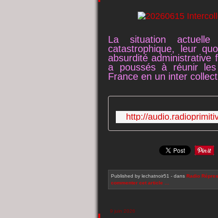
La situation actuelle
catastrophique, leur quo
absurdité administrative 
a poussés à réunir les 
France en un inter collect
http://audio.radioprimi
Published by lechatnoir51
-
dans
Radio
Répres
commenter cet article
…
9 juin 2026