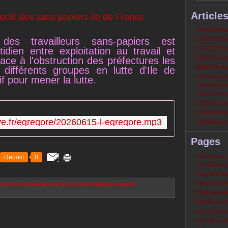
Article
20260803 Mau
 des travailleurs sans-papiers est
20260727 Mau
tidien entre exploitation au travail et
20260720 Non
20260713 Le
face à l'obstruction des préfectures les
20260706 A la
différents groupes en lutte d'Ile de
répressives 
if pour mener la lutte.
20260629 Il f
2060622 Nord
20260615 Int
20260608 Grè
tive.fr/egregore/20260615-l-egregore.mp3
20260601 Le 
Pages
‘‘Désenclavem
Repost
0
Du Tchad à la
française de
Emissions d
sion du mouvement social
Social
Immigration et asile
Environneme
Histoire de l'
Il y a 100 a
Les rafles d