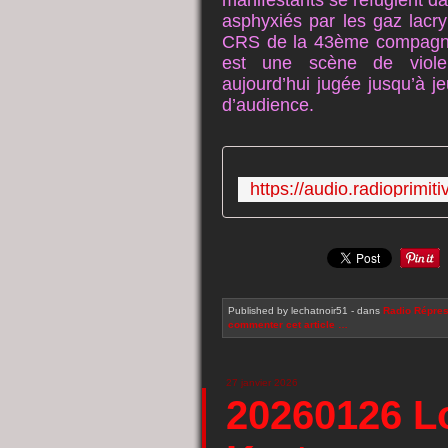
manifestants se réfugient 
asphyxiés par les gaz lacr
CRS de la 43ème compagnie 
est une scène de violen
aujourd’hui jugée jusqu’à 
d’audience.
https://audio.radioprimi
Published by lechatnoir51
-
dans
Radio
Répres
commenter cet article
…
27 janvier 2026
20260126 L