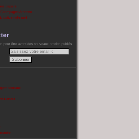
ans papiers
n Champagne Ardenne
, justice nulle part
ter
 pour être averti des nouveaux articles publiés.
cques tourtaux
on Poitiers
e
enragée