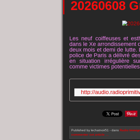
20260608 Gr
Les neuf coiffeuses et est
dans le Xe arrondissement de
deux mois et demi de lutte. 
police de Paris a délivré de
en situation irrégulière s
comme victimes potentielles 
http://audio.radioprimi
Published by lechatnoir51
-
dans
Radio
Immigra
commenter cet article
…