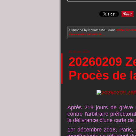
Published by lechatnoir51
-
dans
Radio
Discrim
commenter cet article
…
10 février 2026
20260209 Z
Procès de 
Après 219 jours de grève
contre l'arbitraire préfecto
la délivrance d'une carte de 
1er décembre 2018, Paris, a