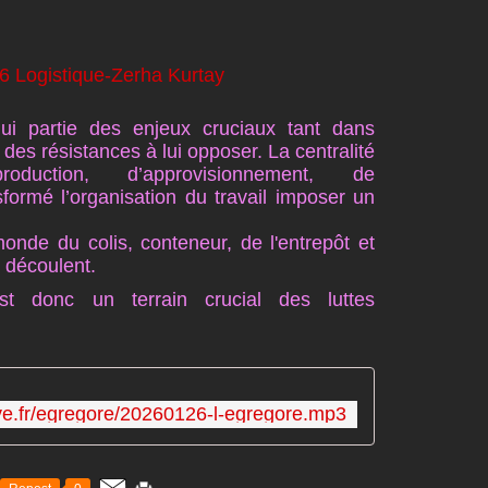
’hui partie des enjeux cruciaux tant dans
 des résistances à lui opposer. La centralité
uction, d’approvisionnement, de
sformé l’organisation du travail imposer un
monde du colis, conteneur, de l'entrepôt et
n découlent.
st donc un terrain crucial des luttes
tive.fr/egregore/20260126-l-egregore.mp3