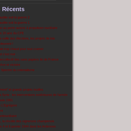
s Récents
dite soit la guerre 2
dite soit la guerre 1
 au porte-avions à propulsion nucléaire
s 20 ans du CPE
 veille des élections, les projets de lois
pleuvent !
ait trop chaud pour tout cramer
 c’est noir
ercollectif des sans papiers Ile de France
ve et victoire
Spectre du colonialisme
ent’’ et grands projets inutiles
 Syrie : les interventions extérieures de l’armée
puis 1981
e L'Egrégore
nt
antinucléaire
ns, la révolte des vignerons champenois
es 4 et 6 janvier 1944 dans les Ardennes