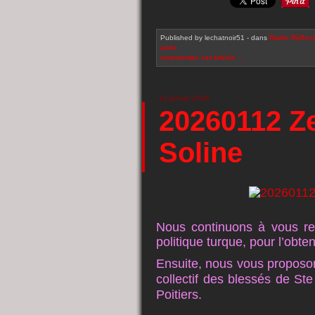
Published by lechatnoir51
-
dans
Radio
Réflex
asile
commenter cet article
…
12 janvier 2026
20260112 Ze
Soline
Nous continuons à vous rel
politique turque, pour l’obten
Ensuite, nous vous proposons
collectif des blessés de Ste
Poitiers.