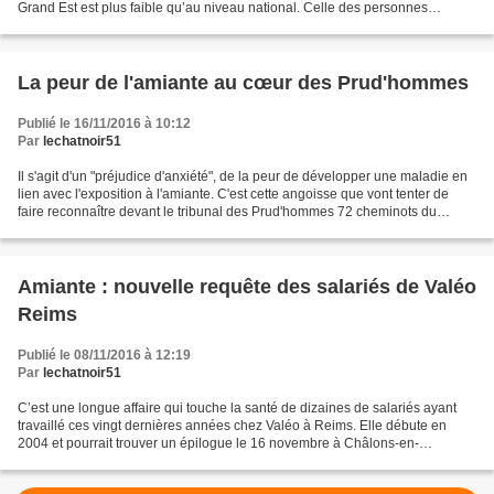
Grand Est est plus faible qu’au niveau national. Celle des personnes
originaires d’autres régions qui résident...
La peur de l'amiante au cœur des Prud'hommes
Publié le 16/11/2016 à 10:12
Par
lechatnoir51
Il s'agit d'un "préjudice d'anxiété", de la peur de développer une maladie en
lien avec l'exposition à l'amiante. C'est cette angoisse que vont tenter de
faire reconnaître devant le tribunal des Prud'hommes 72 cheminots du
centre de maintenance SNCF de...
Amiante : nouvelle requête des salariés de Valéo
Reims
Publié le 08/11/2016 à 12:19
Par
lechatnoir51
C’est une longue affaire qui touche la santé de dizaines de salariés ayant
travaillé ces vingt dernières années chez Valéo à Reims. Elle débute en
2004 et pourrait trouver un épilogue le 16 novembre à Châlons-en-
Champagne, devant le tribunal administratif....