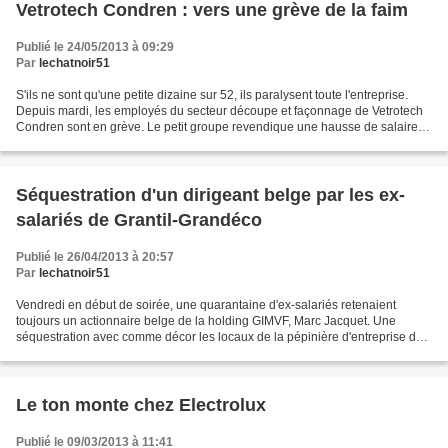
Vetrotech Condren : vers une grève de la faim
Publié le 24/05/2013 à 09:29
Par
lechatnoir51
S'ils ne sont qu'une petite dizaine sur 52, ils paralysent toute l'entreprise.
Depuis mardi, les employés du secteur découpe et façonnage de Vetrotech
Condren sont en grève. Le petit groupe revendique une hausse de salaire
de 2, 5 % (avec une marge de...
Séquestration d'un dirigeant belge par les ex-
salariés de Grantil-Grandéco
Publié le 26/04/2013 à 20:57
Par
lechatnoir51
Vendredi en début de soirée, une quarantaine d'ex-salariés retenaient
toujours un actionnaire belge de la holding GIMVF, Marc Jacquet. Une
séquestration avec comme décor les locaux de la pépinière d'entreprise de
Châlons en Champagne. Les 68 salariés...
Le ton monte chez Electrolux
Publié le 09/03/2013 à 11:41