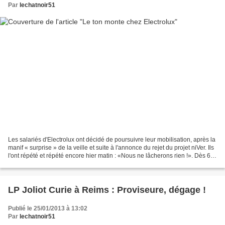
Par
lechatnoir51
Les salariés d'Electrolux ont décidé de poursuivre leur mobilisation, après la
manif « surprise » de la veille et suite à l'annonce du rejet du projet niVer. Ils
l'ont répété et répété encore hier matin : «Nous ne lâcherons rien !». Dès 6
heures, ils...
LP Joliot Curie à Reims : Proviseure, dégage !
Publié le 25/01/2013 à 13:02
Par
lechatnoir51