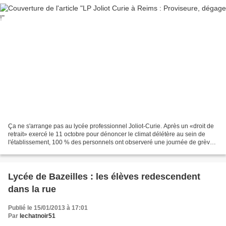
Ça ne s'arrange pas au lycée professionnel Joliot-Curie. Après un «droit de
retrait» exercé le 11 octobre pour dénoncer le climat délétère au sein de
l'établissement, 100 % des personnels ont observeré une journée de grève
ce jeudi 24 janvier. Harcèlement,...
Lycée de Bazeilles : les élèves redescendent
dans la rue
Publié le 15/01/2013 à 17:01
Par
lechatnoir51