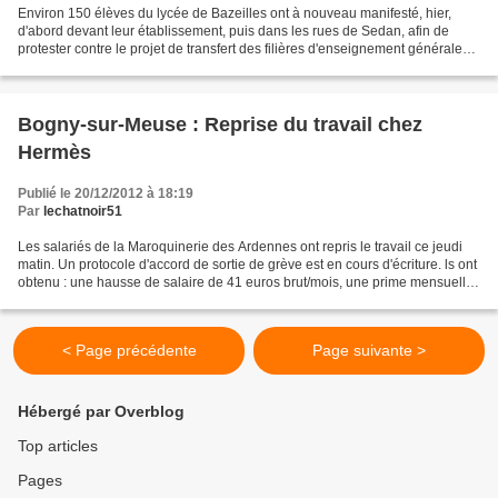
Environ 150 élèves du lycée de Bazeilles ont à nouveau manifesté, hier,
d'abord devant leur établissement, puis dans les rues de Sedan, afin de
protester contre le projet de transfert des filières d'enseignement générales
vers le lycée Pierre-Bayle. L'annonce...
Bogny-sur-Meuse : Reprise du travail chez
Hermès
Publié le 20/12/2012 à 18:19
Par
lechatnoir51
Les salariés de la Maroquinerie des Ardennes ont repris le travail ce jeudi
matin. Un protocole d'accord de sortie de grève est en cours d'écriture. ls ont
obtenu : une hausse de salaire de 41 euros brut/mois, une prime mensuelle
de 10 euros brut/mois,...
< Page précédente
Page suivante >
Hébergé par Overblog
Top articles
Pages