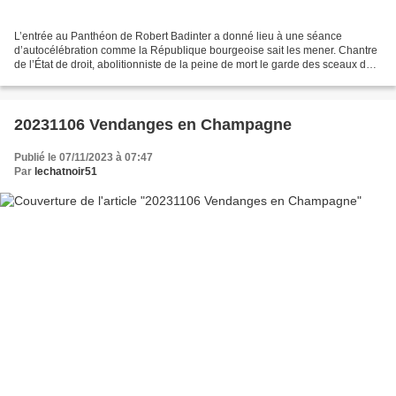
L’entrée au Panthéon de Robert Badinter a donné lieu à une séance
d’autocélébration comme la République bourgeoise sait les mener. Chantre
de l’État de droit, abolitionniste de la peine de mort le garde des sceaux de
Mitterrand incarne l’hypocrisie d’un...
20231106 Vendanges en Champagne
Publié le 07/11/2023 à 07:47
Par
lechatnoir51