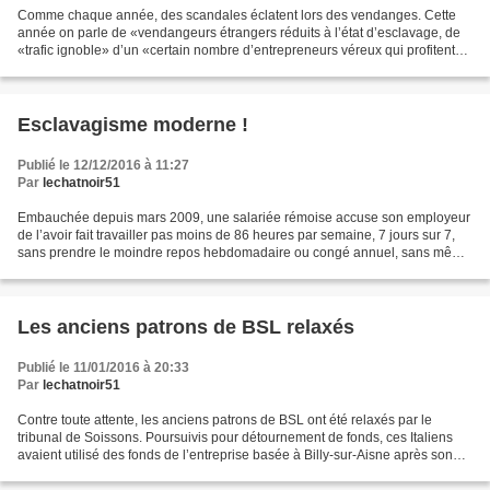
Comme chaque année, des scandales éclatent lors des vendanges. Cette
année on parle de «vendangeurs étrangers réduits à l’état d’esclavage, de
«trafic ignoble» d’un «certain nombre d’entrepreneurs véreux qui profitent
du malheur des gens», et de prestataires...
Esclavagisme moderne !
Publié le 12/12/2016 à 11:27
Par
lechatnoir51
Embauchée depuis mars 2009, une salariée rémoise accuse son employeur
de l’avoir fait travailler pas moins de 86 heures par semaine, 7 jours sur 7,
sans prendre le moindre repos hebdomadaire ou congé annuel, sans même
en être indemnisée… alors qu’elle...
Les anciens patrons de BSL relaxés
Publié le 11/01/2016 à 20:33
Par
lechatnoir51
Contre toute attente, les anciens patrons de BSL ont été relaxés par le
tribunal de Soissons. Poursuivis pour détournement de fonds, ces Italiens
avaient utilisé des fonds de l’entreprise basée à Billy-sur-Aisne après son
rachat par leur groupe international....