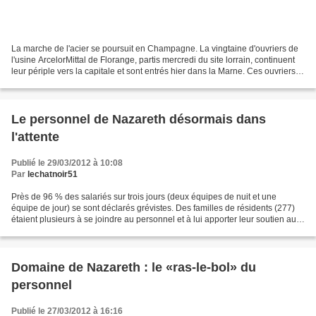
La marche de l'acier se poursuit en Champagne. La vingtaine d'ouvriers de
l'usine ArcelorMittal de Florange, partis mercredi du site lorrain, continuent
leur périple vers la capitale et sont entrés hier dans la Marne. Ces ouvriers
de l'aciérie ArcelorMittal...
Le personnel de Nazareth désormais dans
l'attente
Publié le 29/03/2012 à 10:08
Par
lechatnoir51
Près de 96 % des salariés sur trois jours (deux équipes de nuit et une
équipe de jour) se sont déclarés grévistes. Des familles de résidents (277)
étaient plusieurs à se joindre au personnel et à lui apporter leur soutien au
moment du regroupement, mardi,...
Domaine de Nazareth : le «ras-le-bol» du
personnel
Publié le 27/03/2012 à 16:16