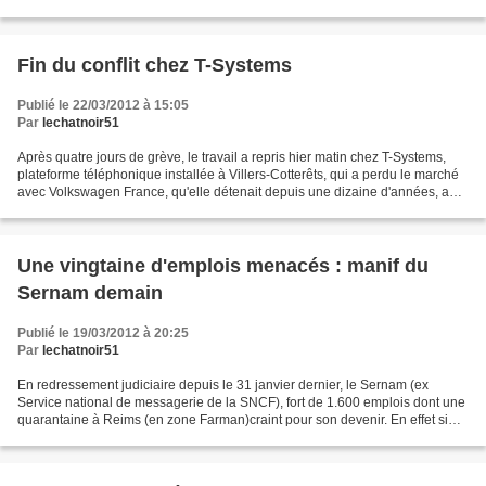
trouvé pour le moment avec...
Fin du conflit chez T-Systems
Publié le 22/03/2012 à 15:05
Par
lechatnoir51
Après quatre jours de grève, le travail a repris hier matin chez T-Systems,
plateforme téléphonique installée à Villers-Cotterêts, qui a perdu le marché
avec Volkswagen France, qu'elle détenait depuis une dizaine d'années, au
profit des sociétés Dekra...
Une vingtaine d'emplois menacés : manif du
Sernam demain
Publié le 19/03/2012 à 20:25
Par
lechatnoir51
En redressement judiciaire depuis le 31 janvier dernier, le Sernam (ex
Service national de messagerie de la SNCF), fort de 1.600 emplois dont une
quarantaine à Reims (en zone Farman)craint pour son devenir. En effet si
Géodis, unique repreneur, a annoncé...