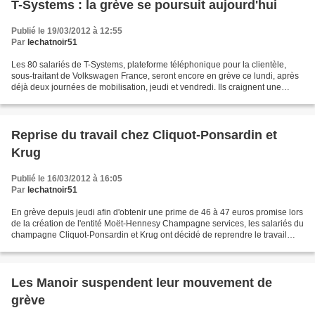
T-Systems : la grève se poursuit aujourd'hui
Publié le 19/03/2012 à 12:55
Par
lechatnoir51
Les 80 salariés de T-Systems, plateforme téléphonique pour la clientèle,
sous-traitant de Volkswagen France, seront encore en grève ce lundi, après
déjà deux journées de mobilisation, jeudi et vendredi. Ils craignent une
dégradation de leurs acquis, à...
Reprise du travail chez Cliquot-Ponsardin et
Krug
Publié le 16/03/2012 à 16:05
Par
lechatnoir51
En grève depuis jeudi afin d'obtenir une prime de 46 à 47 euros promise lors
de la création de l'entité Moët-Hennesy Champagne services, les salariés du
champagne Cliquot-Ponsardin et Krug ont décidé de reprendre le travail
lundi. Au terme d'une rencontre...
Les Manoir suspendent leur mouvement de
grève