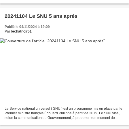
premier temps, nous serons...
20241104 Le SNU 5 ans après
Publié le 04/11/2024 à 19:09
Par
lechatnoir51
Le Service national universel ( SNU ) est un programme mis en place par le
Premier ministre français Édouard Philippe à partir de 2019. Le SNU vise,
selon la communication du Gouvernement, à proposer «un moment de
cohésion visant à recréer le socle d’un...