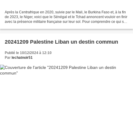
Après la Centrafrique en 2020, suivie par le Mali, le Burkina Faso et, à la fin
de 2023, le Niger, voici que le Sénégal et le Tchad annoncent vouloir en finir
avec la présence militaire française sur leur sol. Pour comprendre ce qui se
passe dans les...
20241209 Palestine Liban un destin commun
Publié le 10/12/2024 à 12:10
Par
lechatnoir51