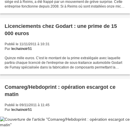
siège est à Reims, a été frappé par un mouvement de grève surprise. Cette
entreprise fonctionne depuis 2008. Si à Reims où sont installées onze micro-
crèches - mais dont deux seulement...
Licenciements chez Godart : une prime de 15
000 euros
Publié le 11/11/2011 à 10:31
Par
lechatnoir51
Quinze mille euros. C'est le montant de la prime extralégale avec laquelle
partira chaque licencié de l'entreprise de sous-traitance automobile Godart
de Fumay spécialisée dans la fabrication de composants permettant la
circulation des fluides (eau, huile,...
Comareg/Hebdoprint : opération escargot ce
matin
Publié le 09/11/2011 à 11:45
Par
lechatnoir51