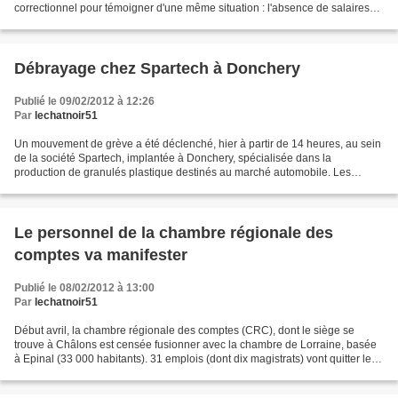
correctionnel pour témoigner d'une même situation : l'absence de salaires
pour dix jours de vendanges. Pendant...
Débrayage chez Spartech à Donchery
Publié le 09/02/2012 à 12:26
Par
lechatnoir51
Un mouvement de grève a été déclenché, hier à partir de 14 heures, au sein
de la société Spartech, implantée à Donchery, spécialisée dans la
production de granulés plastique destinés au marché automobile. Les
grévistes (tout près de 80 % du personnel),...
Le personnel de la chambre régionale des
comptes va manifester
Publié le 08/02/2012 à 13:00
Par
lechatnoir51
Début avril, la chambre régionale des comptes (CRC), dont le siège se
trouve à Châlons est censée fusionner avec la chambre de Lorraine, basée
à Epinal (33 000 habitants). 31 emplois (dont dix magistrats) vont quitter le
chef-lieu du département, au profit...