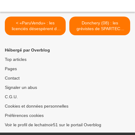
< «ParuVendu» : les
Donchery (08) : les
licenciés désespèrent du
grévistes de SPARTECH
plan social
obtiennent satisfaction ! >
Hébergé par Overblog
Top articles
Pages
Contact
Signaler un abus
C.G.U.
Cookies et données personnelles
Préférences cookies
Voir le profil de lechatnoir51 sur le portail Overblog