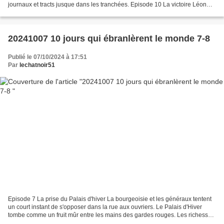
journaux et tracts jusque dans les tranchées. Episode 10 La victoire Léon
Trotsky appelle à la résistance...
20241007 10 jours qui ébranlèrent le monde 7-8
Publié le 07/10/2024 à 17:51
Par
lechatnoir51
Episode 7 La prise du Palais d'hiver La bourgeoisie et les généraux tentent
un court instant de s'opposer dans la rue aux ouvriers. Le Palais d'Hiver
tombe comme un fruit mûr entre les mains des gardes rouges. Les richesses
des palais deviennent désormais...