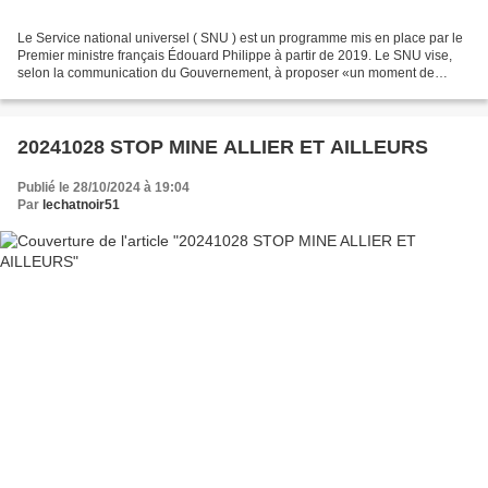
Le Service national universel ( SNU ) est un programme mis en place par le
Premier ministre français Édouard Philippe à partir de 2019. Le SNU vise,
selon la communication du Gouvernement, à proposer «un moment de
cohésion visant à recréer le socle d’un...
20241028 STOP MINE ALLIER ET AILLEURS
Publié le 28/10/2024 à 19:04
Par
lechatnoir51