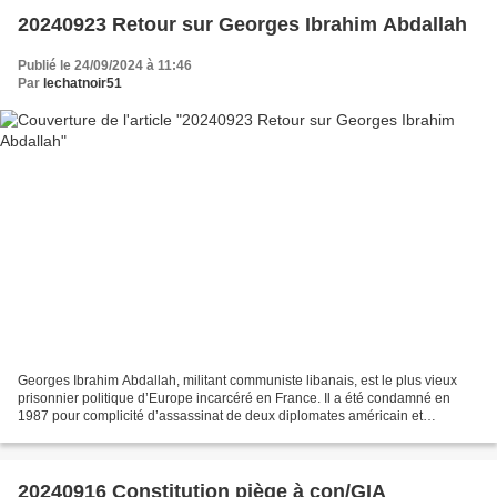
20240923 Retour sur Georges Ibrahim Abdallah
Publié le 24/09/2024 à 11:46
Par
lechatnoir51
Georges Ibrahim Abdallah, militant communiste libanais, est le plus vieux
prisonnier politique d’Europe incarcéré en France. Il a été condamné en
1987 pour complicité d’assassinat de deux diplomates américain et
israélien. Après huit demandes de libération...
20240916 Constitution piège à con/GIA