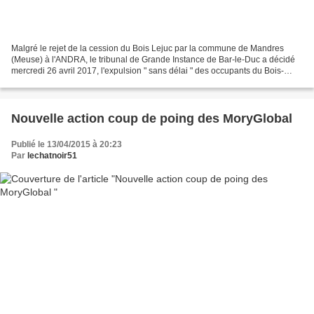
Malgré le rejet de la cession du Bois Lejuc par la commune de Mandres
(Meuse) à l'ANDRA, le tribunal de Grande Instance de Bar-le-Duc a décidé
mercredi 26 avril 2017, l'expulsion " sans délai " des occupants du Bois-
Lejuc dont Sven qui s'était installé...
Nouvelle action coup de poing des MoryGlobal
Publié le 13/04/2015 à 20:23
Par
lechatnoir51