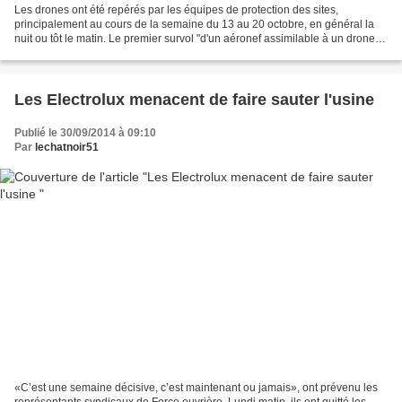
Les drones ont été repérés par les équipes de protection des sites,
principalement au cours de la semaine du 13 au 20 octobre, en général la
nuit ou tôt le matin. Le premier survol "d'un aéronef assimilable à un drone" a
été détecté le 5 octobre au-dessus...
Les Electrolux menacent de faire sauter l'usine
Publié le 30/09/2014 à 09:10
Par
lechatnoir51
«C’est une semaine décisive, c’est maintenant ou jamais», ont prévenu les
représentants syndicaux de Force ouvrière. Lundi matin, ils ont quitté les