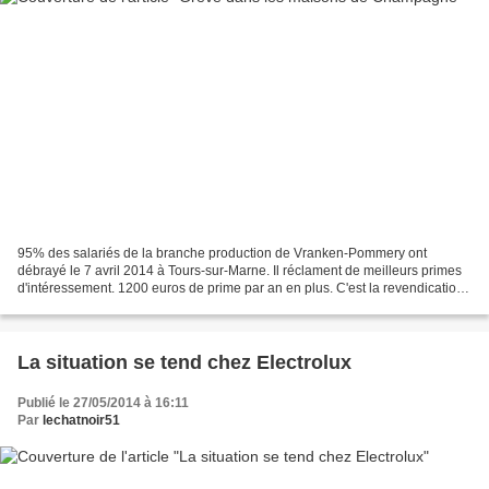
95% des salariés de la branche production de Vranken-Pommery ont
débrayé le 7 avril 2014 à Tours-sur-Marne. Il réclament de meilleurs primes
d'intéressement. 1200 euros de prime par an en plus. C'est la revendication
principale des syndicats chez Vranken-Pommery....
La situation se tend chez Electrolux
Publié le 27/05/2014 à 16:11
Par
lechatnoir51