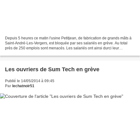
Depuis 5 heures ce matin l'usine Petitjean, de fabrication de grands mâts à
Saint-André-Les-Vergers, est bloquée par ses salariés en grève. Au total
près de 250 emplois sont menacés. Les salariés ont ainsi durci leur
mouvement car ils sont sans nouvelles...
Les ouvriers de Sum Tech en grève
Publié le 14/05/2014 à 09:45
Par
lechatnoir51