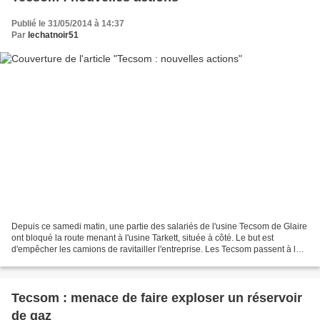
Publié le 31/05/2014 à 14:37
Par
lechatnoir51
Depuis ce samedi matin, une partie des salariés de l'usine Tecsom de Glaire
ont bloqué la route menant à l'usine Tarkett, située à côté. Le but est
d'empêcher les camions de ravitailler l'entreprise. Les Tecsom passent à la
vitesse supérieure, face à...
Tecsom : menace de faire exploser un réservoir
de gaz