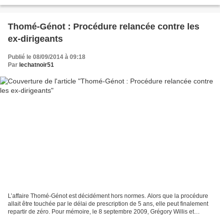
il y a encore 5 ans, ils...
Thomé-Génot : Procédure relancée contre les
ex-dirigeants
Publié le 08/09/2014 à 09:18
Par
lechatnoir51
L’affaire Thomé-Génot est décidément hors normes. Alors que la procédure
allait être touchée par le délai de prescription de 5 ans, elle peut finalement
repartir de zéro. Pour mémoire, le 8 septembre 2009, Grégory Willis et
Catherine Zickfeld étaient...