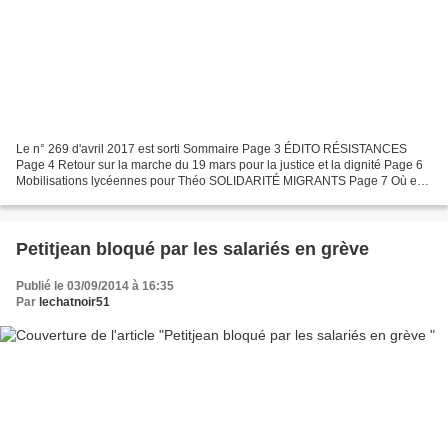
Le n° 269 d'avril 2017 est sorti Sommaire Page 3 ÉDITO RÉSISTANCES
Page 4 Retour sur la marche du 19 mars pour la justice et la dignité Page 6
Mobilisations lycéennes pour Théo SOLIDARITÉ MIGRANTS Page 7 Où en
est-on du délit de solidarité et des procès?...
Petitjean bloqué par les salariés en grève
Publié le 03/09/2014 à 16:35
Par
lechatnoir51