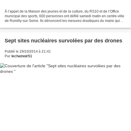
À l’appel de la Maison des jeunes et de la culture, du RS10 et de l’Office
municipal des sports, 600 personnes ont défilé samedi matin en centre-ville
de Romilly-sur-Seine. Ils dénoncent les mesures drastiques du maire qui
s’apprête à diminuer de 20 %...
Sept sites nucléaires survolées par des drones
Publié le 29/10/2014 à 21:41
Par
lechatnoir51