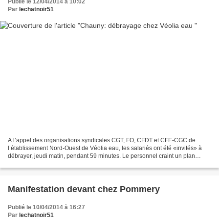
Publié le 12/04/2014 à 10:02
Par
lechatnoir51
A l’appel des organisations syndicales CGT, FO, CFDT et CFE-CGC de
l’établissement Nord-Ouest de Véolia eau, les salariés ont été «invités» à
débrayer, jeudi matin, pendant 59 minutes. Le personnel craint un plan
social qui pourrait toucher «3 500 emplois...
Manifestation devant chez Pommery
Publié le 10/04/2014 à 16:27
Par
lechatnoir51