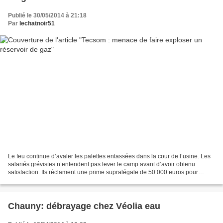
Publié le 30/05/2014 à 21:18
Par
lechatnoir51
Le feu continue d’avaler les palettes entassées dans la cour de l’usine. Les
salariés grévistes n’entendent pas lever le camp avant d’avoir obtenu
satisfaction. Ils réclament une prime supralégale de 50 000 euros pour
chacun des 53 employés licenciés...
Chauny: débrayage chez Véolia eau