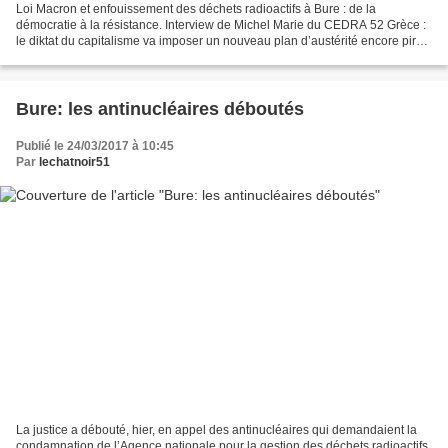
Loi Macron et enfouissement des déchets radioactifs à Bure : de la
démocratie à la résistance. Interview de Michel Marie du CEDRA 52 Grèce :
le diktat du capitalisme va imposer un nouveau plan d’austérité encore pire
que si les Grecs n’avaient pas voté...
Bure: les antinucléaires déboutés
Publié le 24/03/2017 à 10:45
Par
lechatnoir51
La justice a débouté, hier, en appel des antinucléaires qui demandaient la
condamnation de l’Agence nationale pour la gestion des déchets radioactifs