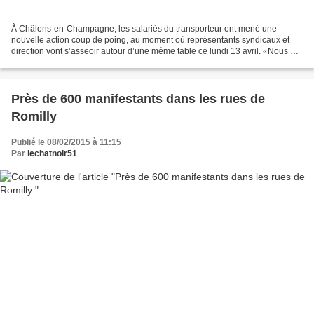
À Châlons-en-Champagne, les salariés du transporteur ont mené une
nouvelle action coup de poing, au moment où représentants syndicaux et
direction vont s’asseoir autour d’une même table ce lundi 13 avril. «Nous ne
lâcherons rien tant que nous n’avons...
Près de 600 manifestants dans les rues de
Romilly
Publié le 08/02/2015 à 11:15
Par
lechatnoir51