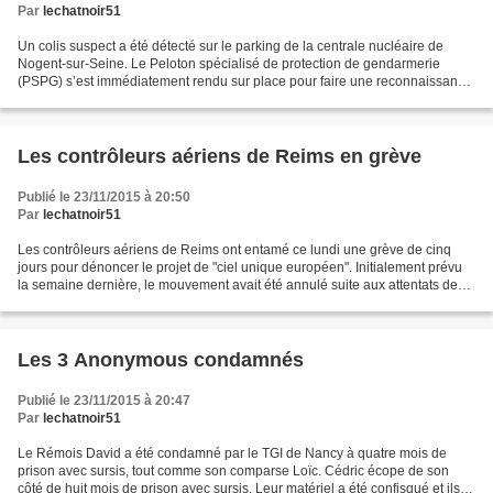
Par
lechatnoir51
Un colis suspect a été détecté sur le parking de la centrale nucléaire de
Nogent-sur-Seine. Le Peloton spécialisé de protection de gendarmerie
(PSPG) s’est immédiatement rendu sur place pour faire une reconnaissance
de l’objet suspect et établir un périmètre...
Les contrôleurs aériens de Reims en grève
Publié le 23/11/2015 à 20:50
Par
lechatnoir51
Les contrôleurs aériens de Reims ont entamé ce lundi une grève de cinq
jours pour dénoncer le projet de "ciel unique européen". Initialement prévu
la semaine dernière, le mouvement avait été annulé suite aux attentats de
Paris. Ce projet de réorganisation...
Les 3 Anonymous condamnés
Publié le 23/11/2015 à 20:47
Par
lechatnoir51
Le Rémois David a été condamné par le TGI de Nancy à quatre mois de
prison avec sursis, tout comme son comparse Loïc. Cédric écope de son
côté de huit mois de prison avec sursis. Leur matériel a été confisqué et ils