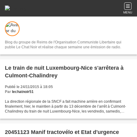
MENU
Blog du groupe de Reims de l'Organisation Communiste Libertaire qui
publie Le Chat Noir et réalise chaque semaine une émission de radio.
Le train de nuit Luxembourg-Nice s'arrêtera à
Culmont-Chalindrey
Publié le 24/11/2015 à 18:05
Par
lechatnoir51
La direction régionale de la SNCF a fait machine arrière en confirmant
finalement, hier, le maintien à partir du 13 décembre de l’arrêt à Culmont-
Chalindrey du train de nuit Luxembourg-Nice, les vendredis, samedis,
dimanches et lundis. «En période de...
20451123 Manif tractovélo et Etat d'urgence