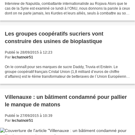
Interview de Napulda, combattante internationaliste au Rojava Alors que le
cas de la Syrie est examiné ce lundi à l‘ONU, nous donnons la parole à ceux
dont on ne parle jamais, les Kurdes et leurs alliés, seuls à combattre au sol
et qui doivent faire face...
Les groupes coopératifs sucriers vont
construire des usines de bioplastique
Publié le 28/09/2015 à 12:23
Par
lechatnoir51
On le connaît pour ses marques de sucre Daddy, Truvia et Erstein. Le
groupe coopératif français Cristal Union (1,8 milliard d’euros de chiffre
d’affaires) est le 4ème transformateur de betteraves de l´Union Européenne,
2ème groupe sucrier français. Il...
Villenauxe : un bâtiment condamné pour pallier
le manque de matons
Publié le 27/09/2015 à 10:39
Par
lechatnoir51