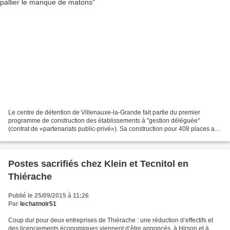
Le centre de détention de Villenauxe-la-Grande fait partie du premier
programme de construction des établissements à "gestion déléguée"
(contrat de «partenariats public-privé»). Sa construction pour 408 places a
débuté en 1989, les premiers détenus y...
Postes sacrifiés chez Klein et Tecnitol en
Thiérache
Publié le 25/09/2015 à 11:26
Par
lechatnoir51
Coup dur pour deux entreprises de Thiérache : une réduction d’effectifs et
des licenciements économiques viennent d’être annoncés, à Hirson et à