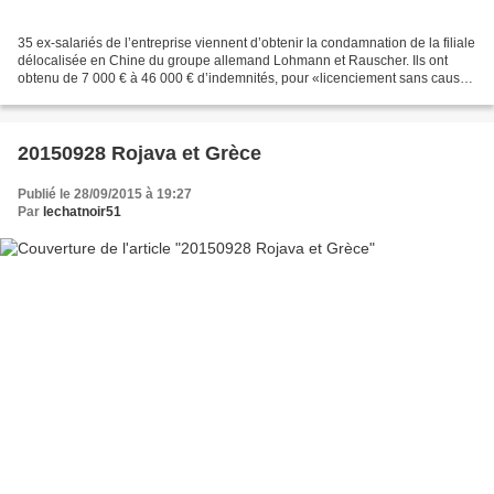
35 ex-salariés de l’entreprise viennent d’obtenir la condamnation de la filiale
délocalisée en Chine du groupe allemand Lohmann et Rauscher. Ils ont
obtenu de 7 000 € à 46 000 € d’indemnités, pour «licenciement sans cause
réelle et sérieuse». Les plaignants...
20150928 Rojava et Grèce
Publié le 28/09/2015 à 19:27
Par
lechatnoir51