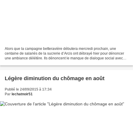
Alors que la campagne betteravière débutera mercredi prochain, une
centaine de salariés de la sucrerie d’Arcis ont débrayé hier pour dénoncer
une ambiance délétère. Ils dénoncent le manque de dialogue social avec
leur direction. Ils ont suspendu cet après-midi...
Légère diminution du chômage en août
Publié le 24/09/2015 à 17:34
Par
lechatnoir51