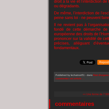
droit à la vie et l'interdiction 
ou dégradants.
De même, l'interdiction de l'escl
peine sans loi - ne peuvent faire
Il ne revient pas à l'organisa
fondé de cette démarche de 
européenne des droits de l'Hom
prononcer sur la validité de cet
précises, alléguant d'évent
fondamentaux.
Repost
Published by lechatnoir51
-
dans
Etat d'urgenc
commenter cet article
…
<< Une ferme de 7 000
commentaires