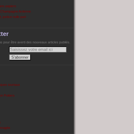
ans papiers
n Champagne Ardenne
, justice nulle part
ter
 pour être averti des nouveaux articles publiés.
cques tourtaux
on Poitiers
e
enragée