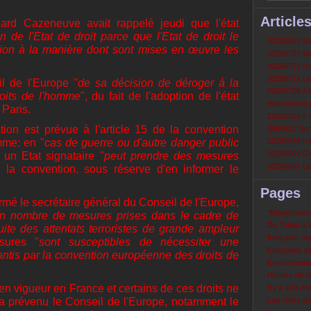
Article
rnard Cazeneuve avait rappelé jeudi que l'état
 de l'Etat de droit parce que l'Etat de droit le
20260803 Mau
tention à la manière dont sont mises en œuvre les
20260727 Mau
20260720 Non
20260713 Le
l de l'Europe "
de sa décision de déroger à la
20260706 A la
oits de l'homme
", du fait de l'adoption de l'état
répressives 
 Paris.
20260629 Il f
ation est prévue à l'article 15 de la convention
2060622 Nord
mme: en "
cas de guerre ou d'autre danger public
20260615 Int
20260608 Grè
, un Etat signataire "
peut prendre des mesures
20260601 Le 
 la convention, sous réserve d'en informer le
Pages
ormé le secrétaire général du Conseil de l'Europe,
‘‘Désenclavem
ain nombre de mesures prises dans le cadre de
Du Tchad à la
suite des attentats terroristes de grande ampleur
française de
sures "
sont susceptibles de nécessiter une
Emissions d
rantis par la convention européenne des droits de
Environneme
Histoire de l'
en vigueur en France et certains de ces droits ne
Il y a 100 a
, a prévenu le Conseil de l'Europe, notamment le
Les rafles d