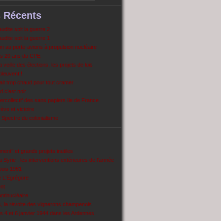
s Récents
dite soit la guerre 2
dite soit la guerre 1
 au porte-avions à propulsion nucléaire
s 20 ans du CPE
 veille des élections, les projets de lois
pleuvent !
ait trop chaud pour tout cramer
 c’est noir
ercollectif des sans papiers Ile de France
ve et victoire
Spectre du colonialisme
ent’’ et grands projets inutiles
 Syrie : les interventions extérieures de l’armée
puis 1981
e L'Egrégore
nt
antinucléaire
ns, la révolte des vignerons champenois
es 4 et 6 janvier 1944 dans les Ardennes