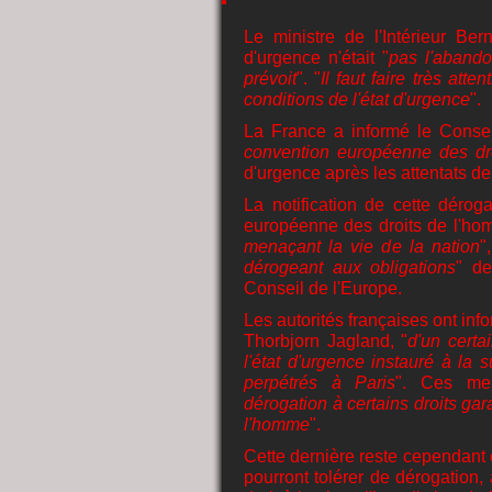
Le ministre de l'Intérieur Be
d'urgence n'était "
pas l'abandon
prévoit
". "
Il faut faire très at
conditions de l'état d'urgence
".
La France a informé le Consei
convention européenne des dr
d'urgence après les attentats de
La notification de cette dérog
européenne des droits de l'ho
menaçant la vie de la nation
"
dérogeant aux obligations
" de
Conseil de l'Europe.
Les autorités françaises ont inf
Thorbjorn Jagland, "
d'un cert
l'état d'urgence instauré à la 
perpétrés à Paris
". Ces me
dérogation à certains droits ga
l'homme
".
Cette dernière reste cependant 
pourront tolérer de dérogation