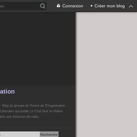
Connexion
+
Créer mon blog
ation
n
: Blog du groupe de Reims de l'Organisation
bertaire qui publie Le Chat Noir et réalise
ne une émission de radio.