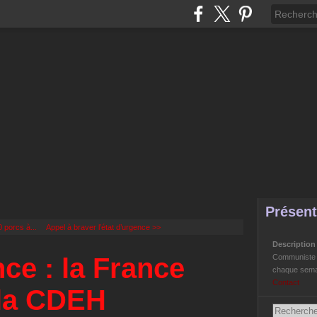
Présent
 porcs à...
Appel à braver l’état d’urgence >>
Descriptio
nce : la France
Communiste Li
chaque semai
Contact
 la CDEH