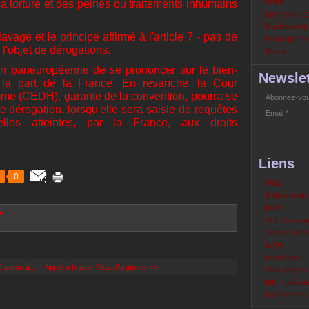
Links
de la torture et des peines ou traitements inhumains
Luttes des s
Nucléaire e
avage et le principe affirmé à l'article 7 - pas de
Police partout
 l'objet de dérogations.
Social
tion paneuropéenne de se prononcer sur le bien-
Newslet
la part de la France. En revanche, la Cour
me (CEDH), garante de la convention, pourra se
Abonnez-vous
te dérogation, lorsqu'elle sera saisie de requêtes
Email
uelles atteintes, par la France, aux droits
Liens
0
OCL
le blog de ja
ICO
e
Anti répressi
Sons en lutte
la QV
Bure Stop !
 porcs à...
Appel à braver l’état d’urgence >>
Stop Nogent
Info nucléair
La mouette 