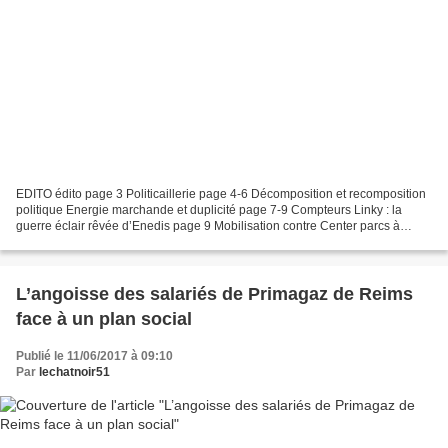
EDITO édito page 3 Politicaillerie page 4-6 Décomposition et recomposition
politique Energie marchande et duplicité page 7-9 Compteurs Linky : la
guerre éclair rêvée d’Enedis page 9 Mobilisation contre Center parcs à
Poligny (Jura) Antinucléaire page...
L’angoisse des salariés de Primagaz de Reims
face à un plan social
Publié le 11/06/2017 à 09:10
Par
lechatnoir51