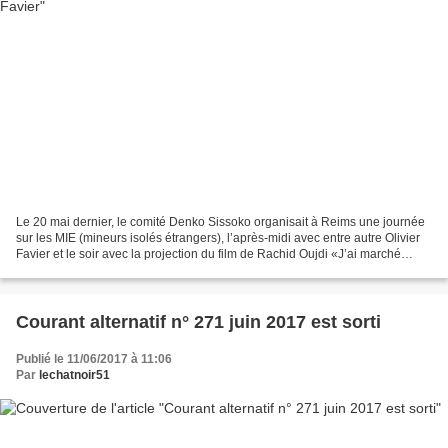
Le 20 mai dernier, le comité Denko Sissoko organisait à Reims une journée
sur les MIE (mineurs isolés étrangers), l’après-midi avec entre autre Olivier
Favier et le soir avec la projection du film de Rachid Oujdi «J’ai marché
jusqu’à vous». Olivier Favier...
Courant alternatif n° 271 juin 2017 est sorti
Publié le 11/06/2017 à 11:06
Par
lechatnoir51