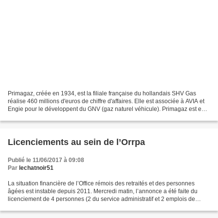
Primagaz, créée en 1934, est la filiale française du hollandais SHV Gas
réalise 460 millions d'euros de chiffre d'affaires. Elle est associée à AVIA et
Engie pour le développent du GNV (gaz naturel véhicule). Primagaz est en
pleine restructuration. Annoncée...
Licenciements au sein de l’Orrpa
Publié le 11/06/2017 à 09:08
Par
lechatnoir51
La situation financière de l’Office rémois des retraités et des personnes
âgées est instable depuis 2011. Mercredi matin, l’annonce a été faite du
licenciement de 4 personnes (2 du service administratif et 2 emplois de
service). L’Orrpa employait 23 salariés...