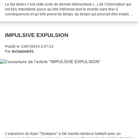
Le fait divers c’est cette sorte de denrée élémentaire (...) de l’information qui
est très importante parce qu’elle intéresse tout le monde sans tirer à
conséquences et qu’elle prend du temps, du temps qui pourrait être employé
à dire autre chose. Après...
IMPULSIVE EXPULSION
Publié le 13/07/2019 à 07:22
Par
lechatnoir51
L’expulsion du foyer "Sövkipeu" a été menée tambour battant avec un