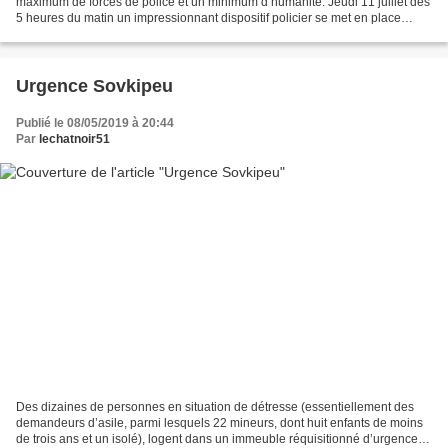
maximum de forces de police et un minimum d’humanité. Jeudi 11 juillet dès
5 heures du matin un impressionnant dispositif policier se met en place
autour du foyer réquisitionné depuis...
Urgence Sovkipeu
Publié le 08/05/2019 à 20:44
Par
lechatnoir51
Des dizaines de personnes en situation de détresse (essentiellement des
demandeurs d’asile, parmi lesquels 22 mineurs, dont huit enfants de moins
de trois ans et un isolé), logent dans un immeuble réquisitionné d’urgence.