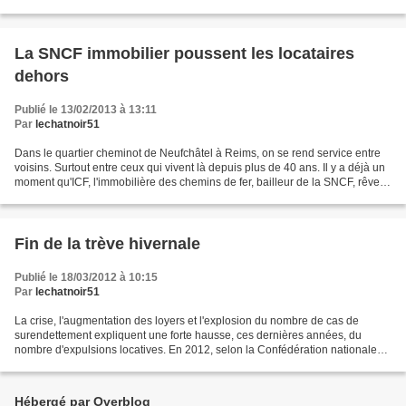
Or, ce jour (7 mai) une lettre...
La SNCF immobilier poussent les locataires
dehors
Publié le 13/02/2013 à 13:11
Par
lechatnoir51
Dans le quartier cheminot de Neufchâtel à Reims, on se rend service entre
voisins. Surtout entre ceux qui vivent là depuis plus de 40 ans. Il y a déjà un
moment qu'ICF, l'immobilière des chemins de fer, bailleur de la SNCF, rêve
de raser les maisons de...
Fin de la trève hivernale
Publié le 18/03/2012 à 10:15
Par
lechatnoir51
La crise, l'augmentation des loyers et l'explosion du nombre de cas de
surendettement expliquent une forte hausse, ces dernières années, du
nombre d'expulsions locatives. En 2012, selon la Confédération nationale
du logement, «plus de 100.000 familles...
Hébergé par Overblog