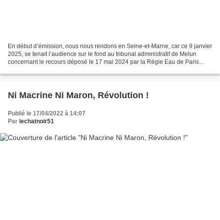
En début d’émission, nous nous rendons en Seine-et-Marne, car ce 9 janvier
2025, se tenait l’audience sur le fond au tribunal administratif de Melun
concernant le recours déposé le 17 mai 2024 par la Régie Eau de Paris
contre l’arrêté préfectoral autorisant...
Ni Macrine Ni Maron, Révolution !
Publié le 17/04/2022 à 14:07
Par
lechatnoir51