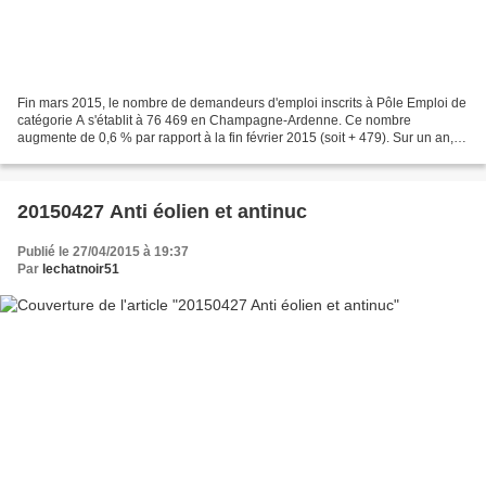
Fin mars 2015, le nombre de demandeurs d'emploi inscrits à Pôle Emploi de
catégorie A s'établit à 76 469 en Champagne-Ardenne. Ce nombre
augmente de 0,6 % par rapport à la fin février 2015 (soit + 479). Sur un an, il
est en hausse de 5,1 %. Selon le département,...
20150427 Anti éolien et antinuc
Publié le 27/04/2015 à 19:37
Par
lechatnoir51