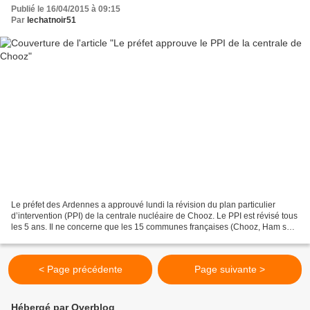
Publié le 16/04/2015 à 09:15
Par
lechatnoir51
Le préfet des Ardennes a approuvé lundi la révision du plan particulier
d’intervention (PPI) de la centrale nucléaire de Chooz. Le PPI est révisé tous
les 5 ans. Il ne concerne que les 15 communes françaises (Chooz, Ham sur
Meuse, Rancennes, Fromelennes,...
< Page précédente
Page suivante >
Hébergé par Overblog