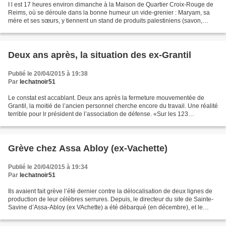
I l est 17 heures environ dimanche à la Maison de Quartier Croix-Rouge de
Reims, où se déroule dans la bonne humeur un vide-grenier : Maryam, sa
mère et ses sœurs, y tiennent un stand de produits palestiniens (savon,
broderies) et d’objets de la campagne...
Deux ans après, la situation des ex-Grantil
Publié le 20/04/2015 à 19:38
Par
lechatnoir51
Le constat est accablant. Deux ans après la fermeture mouvementée de
Grantil, la moitié de l’ancien personnel cherche encore du travail. Une réalité
terrible pour lr président de l’association de défense. «Sur les 123
personnes qui ont répondu, il y a...
Grève chez Assa Abloy (ex-Vachette)
Publié le 20/04/2015 à 19:34
Par
lechatnoir51
Ils avaient fait grève l’été dernier contre la délocalisation de deux lignes de
production de leur célèbres serrures. Depuis, le directeur du site de Sainte-
Savine d’Assa-Abloy (ex VAchette) a été débarqué (en décembre), et le
directeur France également...