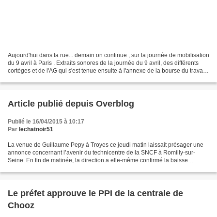
Aujourd'hui dans la rue... demain on continue , sur la journée de mobilisation
du 9 avril à Paris . Extraits sonores de la journée du 9 avril, des différents
cortèges et de l'AG qui s'est tenue ensuite à l'annexe de la bourse du travail
de la rue Turbigo,...
Article publié depuis Overblog
Publié le 16/04/2015 à 10:17
Par
lechatnoir51
La venue de Guillaume Pepy à Troyes ce jeudi matin laissait présager une
annonce concernant l’avenir du technicentre de la SNCF à Romilly-sur-
Seine. En fin de matinée, la direction a elle-même confirmé la baisse
d’activité du site lors d’une annonce au...
Le préfet approuve le PPI de la centrale de
Chooz