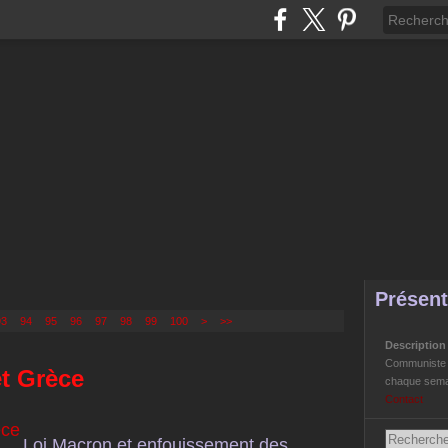
Présent
93
94
95
96
97
98
99
100
200
300
>
>>
Descriptio
Communiste Li
t Grèce
chaque semai
Contact
Loi Macron et enfouissement des