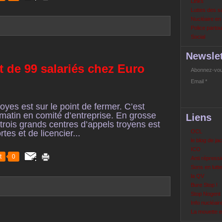
Links
Luttes des s
Nucléaire e
Police partout
Social
Newslet
t de 99 salariés chez Euro
Abonnez-vous
Email
oyes est sur le point de fermer. C’est
matin en comité d’entreprise. En grosse
Liens
s trois grands centres d’appels troyens est
tes et de licencier...
OCL
le blog de ja
ICO
t
0
Anti répressi
Sons en lutte
la QV
Bure Stop !
Stop Nogent
Info nucléair
La mouette 