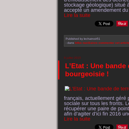
stockage géologique) situé
accepté un amendement du s
Lire la suite
Published by lechatnoir51
-
dans
Infos nucléaires
commenter cet articl
9 juillet 2015
L’Etat : Une bande d
bourgeoisie !
français, actuellement géré 
sociale sur tous les fronts. 
récupérer une paire de poin
afin d’agiter d’ici fin 2016 un
Lire la suite