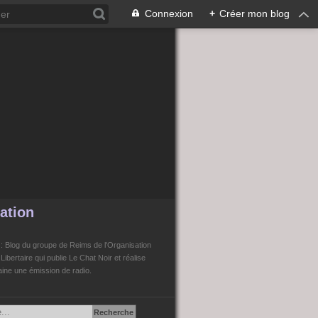
Connexion
+
Créer mon blog
ation
n
: Blog du groupe de Reims de l'Organisation
bertaire qui publie Le Chat Noir et réalise
ne une émission de radio.