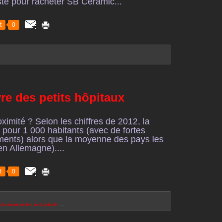
sté pour racheter SB Ceramic...
t
0
vre des petits hôpitaux
roximité ? Selon les chiffres de 2012, la
s pour 1 000 habitants (avec de fortes
ements) alors que la moyenne des pays les
 en Allemagne)....
t
0
al
commenter cet article
…