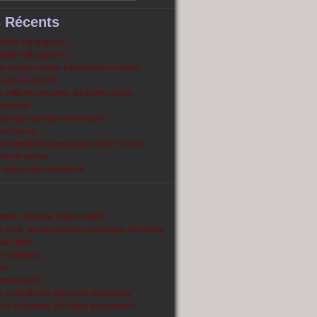
s Récents
dite soit la guerre 2
dite soit la guerre 1
 au porte-avions à propulsion nucléaire
s 20 ans du CPE
 veille des élections, les projets de lois
pleuvent !
ait trop chaud pour tout cramer
 c’est noir
ercollectif des sans papiers Ile de France
ve et victoire
Spectre du colonialisme
ent’’ et grands projets inutiles
 Syrie : les interventions extérieures de l’armée
puis 1981
e L'Egrégore
nt
antinucléaire
ns, la révolte des vignerons champenois
es 4 et 6 janvier 1944 dans les Ardennes