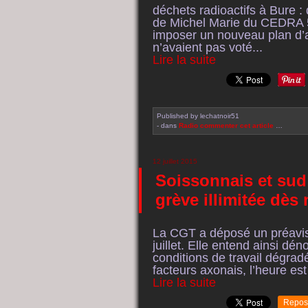
déchets radioactifs à Bure : 
de Michel Marie du CEDRA 52
imposer un nouveau plan d’a
n’avaient pas voté...
Lire la suite
Published by lechatnoir51
-
dans
Radio
commenter cet article
…
12 juillet 2015
Soissonnais et sud 
grève illimitée dès
La CGT a déposé un préavis d
juillet. Elle entend ainsi dé
conditions de travail dégrad
facteurs axonais, l’heure est
Lire la suite
Repos