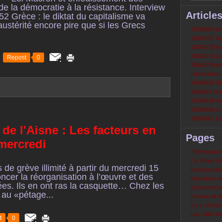
de la démocratie à la résistance. Interview
Article
 Grèce : le diktat du capitalisme va
ustérité encore pire que si les Grecs
20260803 Mau
20260727 Mau
20260720 Non
20260713 Le
Repost
0
20260706 A la
répressives 
20260629 Il f
2060622 Nord
20260615 Int
20260608 Grè
20260601 Le 
de l'Aisne : Les facteurs en
Pages
 mercredi
‘‘Désenclavem
Du Tchad à la
e grève illimité à partir du mercredi 15
française de
noncer la réorganisation à l’œuvre et des
Emissions d
ées. Ils en ont ras la casquette… Chez les
Environneme
 au «pétage...
Histoire de l'
Il y a 100 a
Les rafles d
t
0