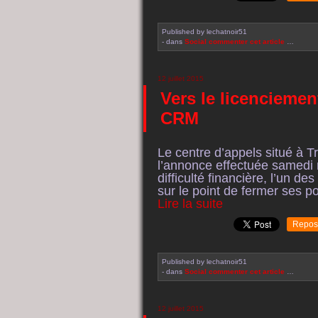
Published by lechatnoir51
-
dans
Social
commenter cet article
…
12 juillet 2015
Vers le licenciemen
CRM
Le centre d’appels situé à Tr
l’annonce effectuée samedi 
difficulté financière, l’un de
sur le point de fermer ses por
Lire la suite
Repos
Published by lechatnoir51
-
dans
Social
commenter cet article
…
12 juillet 2015