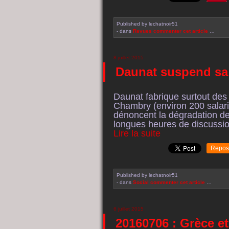
Published by lechatnoir51
-
dans
Revues
commenter cet article
…
8 juillet 2015
Daunat suspend sa 
Daunat fabrique surtout des
Chambry (environ 200 salarié
dénoncent la dégradation des
longues heures de discussion
Lire la suite
Repos
Published by lechatnoir51
-
dans
Social
commenter cet article
…
6 juillet 2015
20160706 : Grèce et