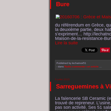
Bure
du référendum en Grèce, qu
la deuxième partie, deux hab
s’expriment… http://lechatno
Maison-de-la-resistance-Bu
Lire la suite
Published by lechatnoir51
-
dans
Radio
commenter cet article
…
5 juillet 2015
Sarreguemines à Vitr
La faïencerie SB Ceramic (
trouvé de repreneur. L’usine
pas son activité. Ses 51 sal