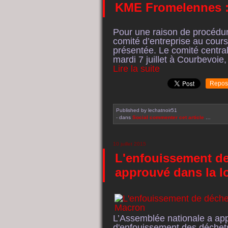
KME Fromelennes :
Pour une raison de procédure
comité d’entreprise au cours
présentée. Le comité central 
mardi 7 juillet à Courbevoie
Lire la suite
Repos
Published by lechatnoir51
-
dans
Social
commenter cet article
…
10 juillet 2015
L'enfouissement de
approuvé dans la l
L’Assemblée nationale a appro
d'enfouissement des déchets 