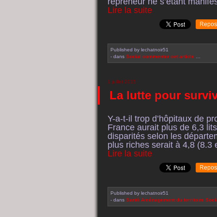
repreneur ne s’étant manife
Lire la suite
Repos
Published by lechatnoir51
-
dans
Social
commenter cet article
…
1 juillet 2015
La lutte pour survi
Y-a-t-il trop d’hôpitaux de p
France aurait plus de 6,3 lit
disparités selon les départ
plus riches serait à 4,8 (8.3
Lire la suite
Repos
Published by lechatnoir51
-
dans
Santé
Aménagement du territoire
Soci