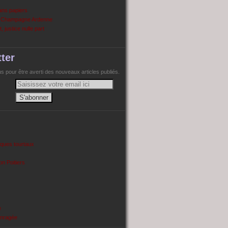
ans papiers
n Champagne Ardenne
, justice nulle part
ter
 pour être averti des nouveaux articles publiés.
cques tourtaux
on Poitiers
e
enragée