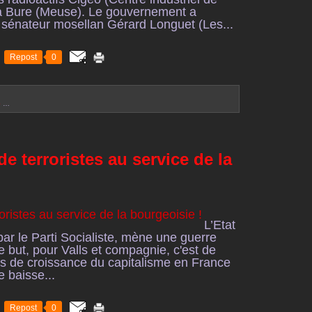
 à Bure (Meuse). Le gouvernement a
énateur mosellan Gérard Longuet (Les...
Repost
0
e
…
e terroristes au service de la
L’Etat
par le Parti Socialiste, mène une guerre
Le but, pour Valls et compagnie, c'est de
ts de croissance du capitalisme en France
e baisse...
Repost
0