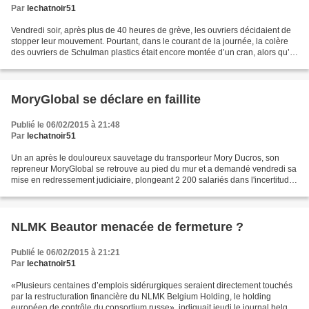
Par
lechatnoir51
Vendredi soir, après plus de 40 heures de grève, les ouvriers décidaient de
stopper leur mouvement. Pourtant, dans le courant de la journée, la colère
des ouvriers de Schulman plastics était encore montée d’un cran, alors qu’ils
demandaient des «revalorisations...
MoryGlobal se déclare en faillite
Publié le 06/02/2015 à 21:48
Par
lechatnoir51
Un an après le douloureux sauvetage du transporteur Mory Ducros, son
repreneur MoryGlobal se retrouve au pied du mur et a demandé vendredi sa
mise en redressement judiciaire, plongeant 2 200 salariés dans l'incertitude.
L'entreprise a effectué dans l'après-midi...
NLMK Beautor menacée de fermeture ?
Publié le 06/02/2015 à 21:21
Par
lechatnoir51
«Plusieurs centaines d’emplois sidérurgiques seraient directement touchés
par la restructuration financière du NLMK Belgium Holding, le holding
européen de contrôle du consortium russe», indiquait jeudi le journal belge