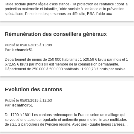
l'aide sociale (forme légale d'assistance) : la protection de l'enfance : dont la
protection maternelle et infantile, l'aide sociale à l'enfance et la prévention
spécialisée, l'insertion des personnes en difficulté, RSA, l'aide aux
personnes handicapées...
Rémunération des conseillers généraux
Publié le 05/03/2015 à 13:09
Par
lechatnoir51
Département de moins de 250 000 habitants : 1 520,59 € bruts par mois et 1
672,65 € bruts par mois s'il est membre de la commission permanente.
Département de 250 000 à 500 000 habitants : 1 900,73 € bruts par mois et
2 090,80 € bruts par mois s'il est...
Evolution des cantons
Publié le 05/03/2015 à 12:53
Par
lechatnoir51
De 1790 à 1801 Les cantons redécoupent la France selon un maillage qui
se veut d’une absolue régularité et uniformité pour mettre fin aux multitudes
de statuts particuliers de l'Ancien régime. Avec ses «quatre lieues carrées»,
le canton est la première...