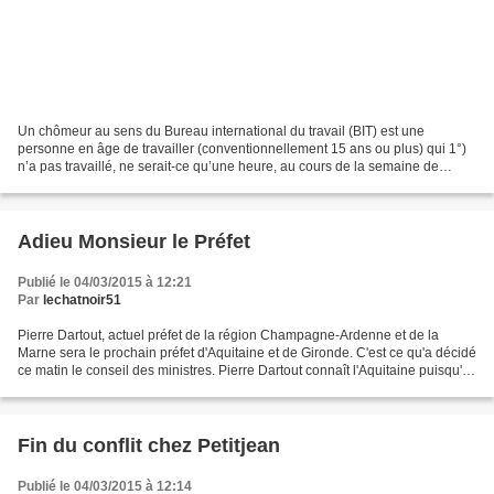
Un chômeur au sens du Bureau international du travail (BIT) est une
personne en âge de travailler (conventionnellement 15 ans ou plus) qui 1°)
n’a pas travaillé, ne serait-ce qu’une heure, au cours de la semaine de
référence, 2°) est disponible pour travailler...
Adieu Monsieur le Préfet
Publié le 04/03/2015 à 12:21
Par
lechatnoir51
Pierre Dartout, actuel préfet de la région Champagne-Ardenne et de la
Marne sera le prochain préfet d'Aquitaine et de Gironde. C'est ce qu'a décidé
ce matin le conseil des ministres. Pierre Dartout connaît l'Aquitaine puisqu'il
avait été préfet des Pyrénées-Atlantiques...
Fin du conflit chez Petitjean
Publié le 04/03/2015 à 12:14