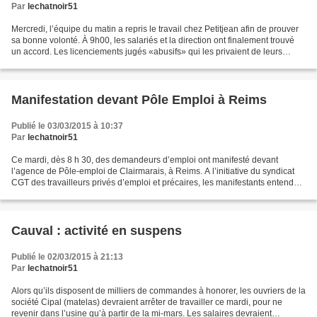
Par
lechatnoir51
Mercredi, l’équipe du matin a repris le travail chez Petitjean afin de prouver
sa bonne volonté. À 9h00, les salariés et la direction ont finalement trouvé
un accord. Les licenciements jugés «abusifs» qui les privaient de leurs
indemnités de licenciement....
Manifestation devant Pôle Emploi à Reims
Publié le 03/03/2015 à 10:37
Par
lechatnoir51
Ce mardi, dès 8 h 30, des demandeurs d’emploi ont manifesté devant
l’agence de Pôle-emploi de Clairmarais, à Reims. A l’initiative du syndicat
CGT des travailleurs privés d’emploi et précaires, les manifestants entendent
peser sur les négociations nationales,...
Cauval : activité en suspens
Publié le 02/03/2015 à 21:13
Par
lechatnoir51
Alors qu’ils disposent de milliers de commandes à honorer, les ouvriers de la
société Cipal (matelas) devraient arrêter de travailler ce mardi, pour ne
revenir dans l’usine qu’à partir de la mi-mars. Les salaires devraient