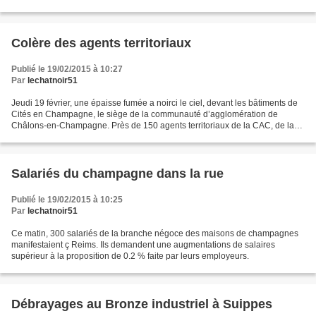
Dassault. Lorsque Latécoère-Latelec avait délocalisé...
Colère des agents territoriaux
Publié le 19/02/2015 à 10:27
Par
lechatnoir51
Jeudi 19 février, une épaisse fumée a noirci le ciel, devant les bâtiments de
Cités en Champagne, le siège de la communauté d’agglomération de
Châlons-en-Champagne. Près de 150 agents territoriaux de la CAC, de la
Ville et du CCAS s’étaient réunis à l’appel...
Salariés du champagne dans la rue
Publié le 19/02/2015 à 10:25
Par
lechatnoir51
Ce matin, 300 salariés de la branche négoce des maisons de champagnes
manifestaient ç Reims. Ils demandent une augmentations de salaires
supérieur à la proposition de 0.2 % faite par leurs employeurs.
Débrayages au Bronze industriel à Suippes