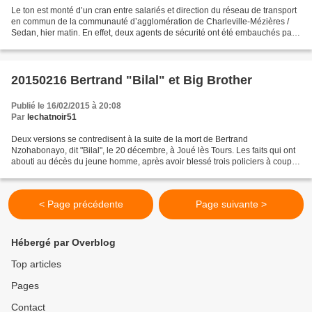
Le ton est monté d’un cran entre salariés et direction du réseau de transport
en commun de la communauté d’agglomération de Charleville-Mézières /
Sedan, hier matin. En effet, deux agents de sécurité ont été embauchés par
la direction et dépêchés au dépôt...
20150216 Bertrand "Bilal" et Big Brother
Publié le 16/02/2015 à 20:08
Par
lechatnoir51
Deux versions se contredisent à la suite de la mort de Bertrand
Nzohabonayo, dit "Bilal", le 20 décembre, à Joué lès Tours. Les faits qui ont
abouti au décès du jeune homme, après avoir blessé trois policiers à coups
de couteau, restent pour le moins...
< Page précédente
Page suivante >
Hébergé par Overblog
Top articles
Pages
Contact