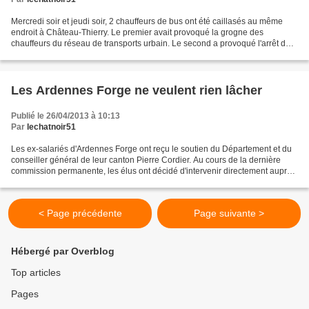
Mercredi soir et jeudi soir, 2 chauffeurs de bus ont été caillasés au même
endroit à Château-Thierry. Le premier avait provoqué la grogne des
chauffeurs du réseau de transports urbain. Le second a provoqué l'arrêt de
la circulation des bus. Les chauffeurs...
Les Ardennes Forge ne veulent rien lâcher
Publié le 26/04/2013 à 10:13
Par
lechatnoir51
Les ex-salariés d'Ardennes Forge ont reçu le soutien du Département et du
conseiller général de leur canton Pierre Cordier. Au cours de la dernière
commission permanente, les élus ont décidé d'intervenir directement auprès
du Premier ministre. «Victimes,...
< Page précédente
Page suivante >
Hébergé par Overblog
Top articles
Pages