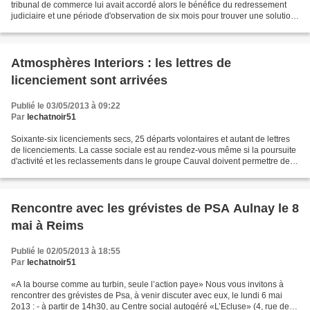
tribunal de commerce lui avait accordé alors le bénéfice du redressement
judiciaire et une période d'observation de six mois pour trouver une solution
à ses difficultés. Le tribunal...
Atmosphères Interiors : les lettres de
licenciement sont arrivées
Publié le 03/05/2013 à 09:22
Par
lechatnoir51
Soixante-six licenciements secs, 25 départs volontaires et autant de lettres
de licenciements. La casse sociale est au rendez-vous même si la poursuite
d'activité et les reclassements dans le groupe Cauval doivent permettre de
maintenir 110 emplois à...
Rencontre avec les grévistes de PSA Aulnay le 8
mai à Reims
Publié le 02/05/2013 à 18:55
Par
lechatnoir51
«A la bourse comme au turbin, seule l’action paye» Nous vous invitons à
rencontrer des grévistes de Psa, à venir discuter avec eux, le lundi 6 mai
2o13 : - à partir de 14h30, au Centre social autogéré «L’Ecluse» (4, rue de la