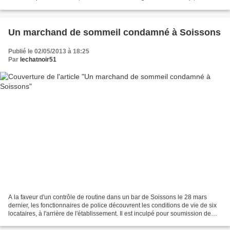
Cerisaie - Reims. - 03.51.85.52.07.),...
Un marchand de sommeil condamné à Soissons
Publié le 02/05/2013 à 18:25
Par
lechatnoir51
A la faveur d'un contrôle de routine dans un bar de Soissons le 28 mars
dernier, les fonctionnaires de police découvrent les conditions de vie de six
locataires, à l'arrière de l'établissement. Il est inculpé pour soumission de
plusieurs personnes vulnérables...