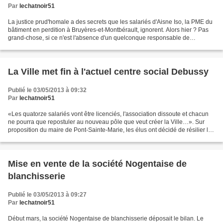
Par
lechatnoir51
La justice prud'homale a des secrets que les salariés d'Aisne Iso, la PME du
bâtiment en perdition à Bruyères-et-Montbérault, ignorent. Alors hier ? Pas
grand-chose, si ce n'est l'absence d'un quelconque responsable de
l'entreprise moribonde. Pas de représentant...
La Ville met fin à l'actuel centre social Debussy
Publié le 03/05/2013 à 09:32
Par
lechatnoir51
«Les quatorze salariés vont être licenciés, l'association dissoute et chacun
ne pourra que repostuler au nouveau pôle que veut créer la Ville…». Sur
proposition du maire de Pont-Sainte-Marie, les élus ont décidé de résilier la
convention d'objectif et...
Mise en vente de la société Nogentaise de
blanchisserie
Publié le 03/05/2013 à 09:27
Par
lechatnoir51
Début mars, la société Nogentaise de blanchisserie déposait le bilan. Le