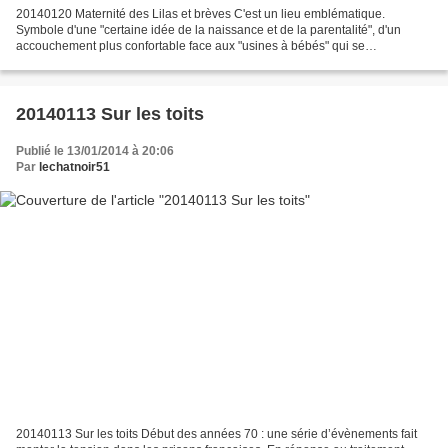
20140120 Maternité des Lilas et brèves C'est un lieu emblématique.
Symbole d'une "certaine idée de la naissance et de la parentalité", d'un
accouchement plus confortable face aux "usines à bébés" qui se
développeraient ailleurs.Mais le bâtiment qui accueille...
20140113 Sur les toits
Publié le 13/01/2014 à 20:06
Par
lechatnoir51
20140113 Sur les toits Début des années 70 : une série d’évènements fait