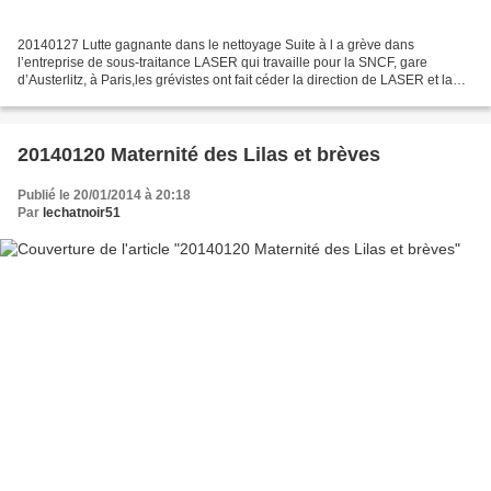
20140127 Lutte gagnante dans le nettoyage Suite à l a grève dans
l’entreprise de sous-traitance LASER qui travaille pour la SNCF, gare
d’Austerlitz, à Paris,les grévistes ont fait céder la direction de LASER et la
SNCF et une partie de leur revendications...
20140120 Maternité des Lilas et brèves
Publié le 20/01/2014 à 20:18
Par
lechatnoir51