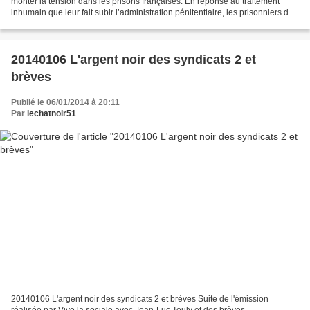
monter la tension dans les prisons françaises. En réponse au traitement
inhumain que leur fait subir l’administration pénitentiaire, les prisonniers de
la centrale de Ney à Toul...
20140106 L'argent noir des syndicats 2 et
brèves
Publié le 06/01/2014 à 20:11
Par
lechatnoir51
20140106 L'argent noir des syndicats 2 et brèves Suite de l'émission
réalisée par Vive la sociale avec Jean-Luc Touly et des brèves.