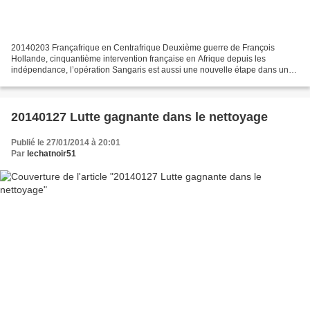
20140203 Françafrique en Centrafrique Deuxième guerre de François
Hollande, cinquantième intervention française en Afrique depuis les
indépendance, l’opération Sangaris est aussi une nouvelle étape dans une
relation à sens unique entre la France et la...
20140127 Lutte gagnante dans le nettoyage
Publié le 27/01/2014 à 20:01
Par
lechatnoir51