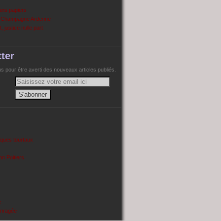
ans papiers
n Champagne Ardenne
, justice nulle part
ter
 pour être averti des nouveaux articles publiés.
cques tourtaux
on Poitiers
e
enragée