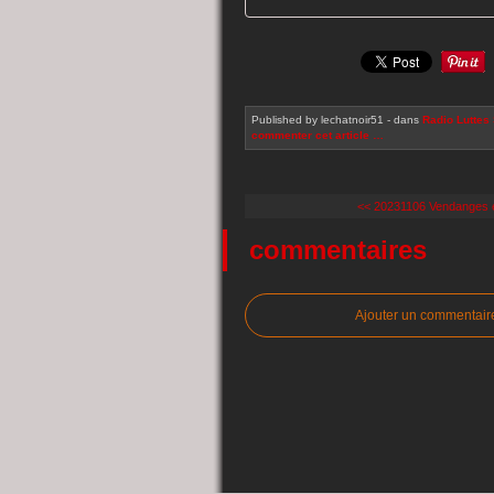
Published by lechatnoir51
-
dans
Radio
Luttes
commenter cet article
…
<< 20231106 Vendanges
commentaires
Ajouter un commentair