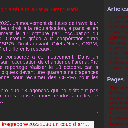
Article
20260803 Mau
2023, un mouvement de luttes de travailleur
20260727 Mau
eur droit à la régularisation, a paris et en
20260720 Non
mment le 17 octobre par l’occupation du
20260713 Le
is. Obtenue grâce à la coopération entre
20260706 A la
(CSP75, Droits devant, Gilets Noirs, CSPM,
répressives 
et différents réseaux.
20260629 Il f
2060622 Nord
era consacrée à ce mouvement. Dans un
20260615 Int
ur l’occupation de chantier de l’aréna. Par
20260608 Grè
e reportage réaliser le 18 octobre, car la
20260601 Le 
es piquets devant une quarantaine d’agences
sienne pour réclamer des CERFA pour les
Pages
‘‘Désenclavem
ctobre que 13 agences qui ne s’étaient pas
Du Tchad à la
ur, nous nous sommes rendus à celles de
française de
p.
Emissions d
Environneme
Histoire de l'
Il y a 100 a
http://audio.radioprimitive.fr/egregore/20231030-un-coup-d-arret-aux-jo-et-au-grand-paris.mp3
Les rafles d