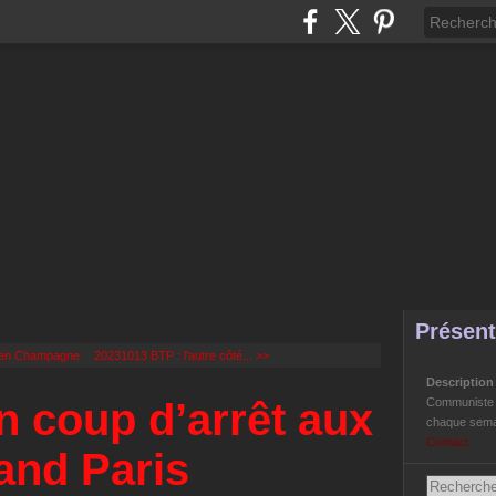
Présent
 en Champagne
20231013 BTP : l’autre côté... >>
Descriptio
 coup d’arrêt aux
Communiste Li
chaque semai
Contact
and Paris