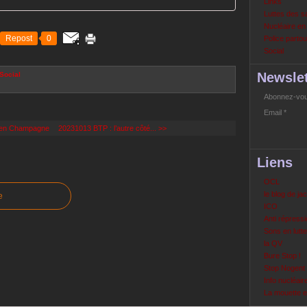
Links
Luttes des s
Nucléaire e
Repost
0
Police partout
Social
Newslet
Social
Abonnez-vous
Email
 en Champagne
20231013 BTP : l’autre côté... >>
Liens
OCL
le blog de ja
e
ICO
Anti répressi
Sons en lutte
la QV
Bure Stop !
Stop Nogent
Info nucléair
La mouette 