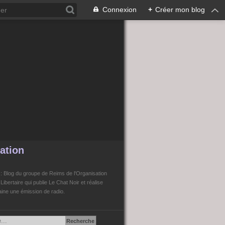
Connexion
+
Créer mon blog
ation
n
: Blog du groupe de Reims de l'Organisation
bertaire qui publie Le Chat Noir et réalise
ne une émission de radio.