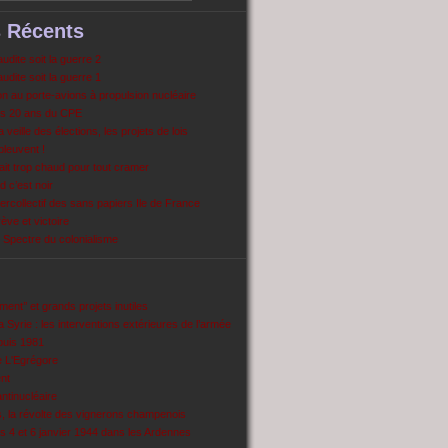
s Récents
dite soit la guerre 2
dite soit la guerre 1
 au porte-avions à propulsion nucléaire
s 20 ans du CPE
 veille des élections, les projets de lois
pleuvent !
ait trop chaud pour tout cramer
 c’est noir
ercollectif des sans papiers Ile de France
ve et victoire
Spectre du colonialisme
ent’’ et grands projets inutiles
 Syrie : les interventions extérieures de l’armée
puis 1981
e L'Egrégore
nt
antinucléaire
ns, la révolte des vignerons champenois
es 4 et 6 janvier 1944 dans les Ardennes