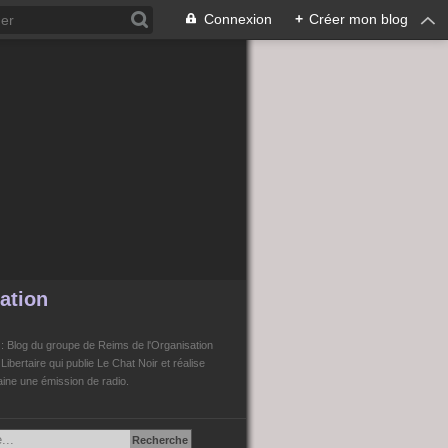
Connexion
+
Créer mon blog
ation
n
: Blog du groupe de Reims de l'Organisation
bertaire qui publie Le Chat Noir et réalise
ne une émission de radio.