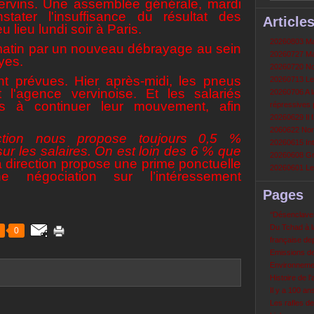
Vervins. Une assemblée générale, mardi
stater l'insuffisance du résultat des
Article
u lieu lundi soir à Paris.
20260803 Mau
r matin par un nouveau débrayage au sein
20260727 Mau
yes.
20260720 Non
nt prévues. Hier après-midi, les pneus
20260713 Le
t l'agence vervinoise. Et les salariés
20260706 A la
dés à continuer leur mouvement, afin
répressives 
20260629 Il f
2060622 Nord
rection nous propose toujours 0,5 %
20260615 Int
ur les salaires. On est loin des 6 % que
20260608 Grè
a direction propose une prime ponctuelle
20260601 Le 
 négociation sur l’intéressement
Pages
‘‘Désenclavem
Du Tchad à la
0
française de
Emissions d
Environneme
Histoire de l'
Il y a 100 a
Les rafles d