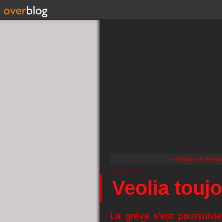
<< Hôpitaux de Thiérac
20 juin 2012
Veolia touj
La grève s'est poursuiv