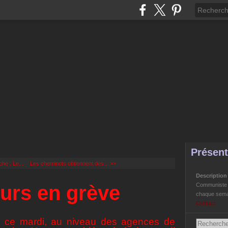
Présent
he : Le...
Les cheminots obtiennent des... >>
Descriptio
ours en grève
Communiste Li
chaque semai
Contact
ie ce mardi, au niveau des agences de