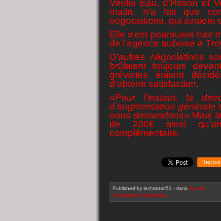
Veolia Eau, d'Hirson et 
matin, n'a fait que con
négociations, qui avaient e
Elle s’est poursuivie hie
de l’agence auboise à Tro
D'autres négociations so
brûlaient toujours devan
grévistes étaient déci
d'obtenir satisfaction.
«
Pour l’instant, la di
d’augmentation générale s
nous demandons
».Mais l
de 200€ ainsi qu’une
complémentaire.
Repost
Published by lechatnoir51
-
dans
Social
commenter cet article
…