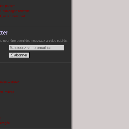
ans papiers
n Champagne Ardenne
, justice nulle part
ter
 pour être averti des nouveaux articles publiés.
cques tourtaux
on Poitiers
e
enragée