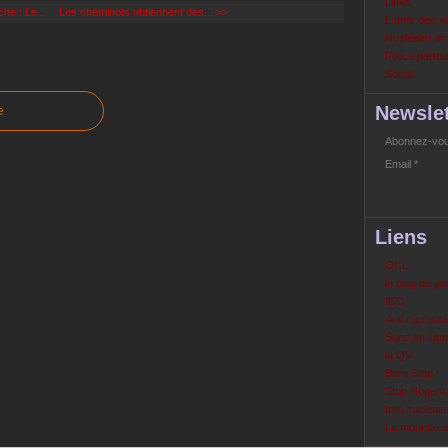
Links
he : Le...
Les cheminots obtiennent des... >>
Luttes des s
Nucléaire e
Police partout
Social
Newslet
e
Abonnez-vous
Email
Liens
OCL
le blog de ja
ICO
Anti répressi
Sons en lutte
la QV
Bure Stop !
Stop Nogent
Info nucléair
La mouette 