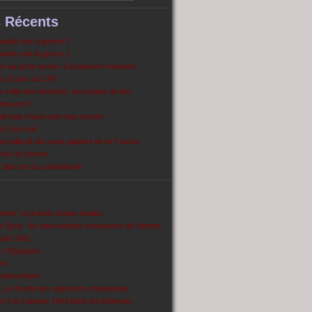
s Récents
dite soit la guerre 2
dite soit la guerre 1
 au porte-avions à propulsion nucléaire
s 20 ans du CPE
 veille des élections, les projets de lois
pleuvent !
ait trop chaud pour tout cramer
 c’est noir
ercollectif des sans papiers Ile de France
ve et victoire
Spectre du colonialisme
ent’’ et grands projets inutiles
 Syrie : les interventions extérieures de l’armée
puis 1981
e L'Egrégore
nt
antinucléaire
ns, la révolte des vignerons champenois
es 4 et 6 janvier 1944 dans les Ardennes