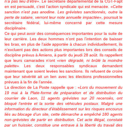
n’a pas lieu d’être
». Le secrétaire départemental de la CGT-Fapt
en est persuadé, c’est l’action syndicale qui est menacée. «
Cette
sanction n’est pas anodine
.
Les grévistes sanctionnés, outre la
perte de salaire, verront leur note annuelle impactée
», poursuit le
secrétaire fédéral, lui-même concerné par cette mesure
disciplinaire.
Ce qui peut avoir des conséquences importantes pour la suite de
leur carrière. Les deux hommes n’ont pas l’intention de baisser
les bras, en plus de l’aide apportée à chacun individuellement, ils
n’excluent pas des actions plus importantes lors des conseils de
discipline prévus à Amiens, à partir du jeudi 28 août. Ils rappellent
que leurs camarades n’ont «
rien dégradé, ni brûlé la moindre
palette
» Les deux responsables syndicaux demandent
maintenant que soient levées les sanctions. Ils refusent de croire
que leur sévérité ait un lien avec les élections professionnelles
prévues à la fin de l’année.
La direction de La Poste rappelle que : «
Lors du mouvement du
19 mai à la Plate-forme de préparation et de distribution du
courrier de Laon, 11 agents grévistes sur 20 recensés, ont
bloqué l’entrée et la sortie des véhicules postaux. Malgré une
information du directeur d’établissement sur les risques encourus
liés au blocage d’un site, cette démarche a empêché 180 agents
non-grévistes de partir en distribution. Cet acte illégal, constaté
par un huissier, constitue une entrave à la liberté du travail des