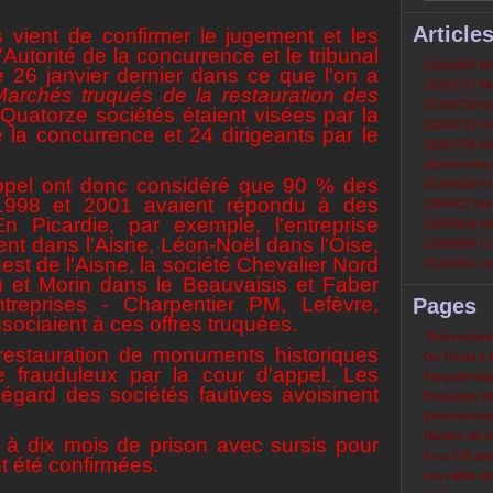
Article
 vient de confirmer le jugement et les
Autorité de la concurrence et le tribunal
20260803 Mau
e 26 janvier dernier dans ce que l'on a
20260727 Mau
archés truqués de la restauration des
20260720 Non
 Quatorze sociétés étaient visées par la
20260713 Le
e la concurrence et 24 dirigeants par le
20260706 A la
répressives 
appel ont donc considéré que 90 % des
20260629 Il f
1998 et 2001 avaient répondu à des
2060622 Nord
n Picardie, par exemple, l'entreprise
20260615 Int
ment dans l'Aisne, Léon-Noël dans l'Oise,
20260608 Grè
est de l'Aisne, la société Chevalier Nord
20260601 Le 
et Morin dans le Beauvaisis et Faber
ntreprises - Charpentier PM, Lefèvre,
Pages
ssociaient à ces offres truquées.
‘‘Désenclavem
restauration de monuments historiques
Du Tchad à la
 frauduleux par la cour d'appel. Les
française de
'égard des sociétés fautives avoisinent
Emissions d
Environneme
Histoire de l'
s à dix mois de prison avec sursis pour
Il y a 100 a
t été confirmées.
Les rafles d