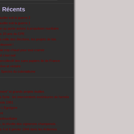
s Récents
dite soit la guerre 2
dite soit la guerre 1
 au porte-avions à propulsion nucléaire
s 20 ans du CPE
 veille des élections, les projets de lois
pleuvent !
ait trop chaud pour tout cramer
 c’est noir
ercollectif des sans papiers Ile de France
ve et victoire
Spectre du colonialisme
ent’’ et grands projets inutiles
 Syrie : les interventions extérieures de l’armée
puis 1981
e L'Egrégore
nt
antinucléaire
ns, la révolte des vignerons champenois
es 4 et 6 janvier 1944 dans les Ardennes