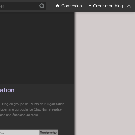
Connexion
+
Créer mon blog
ation
n
: Blog du groupe de Reims de l'Organisation
bertaire qui publie Le Chat Noir et réalise
ne une émission de radio.