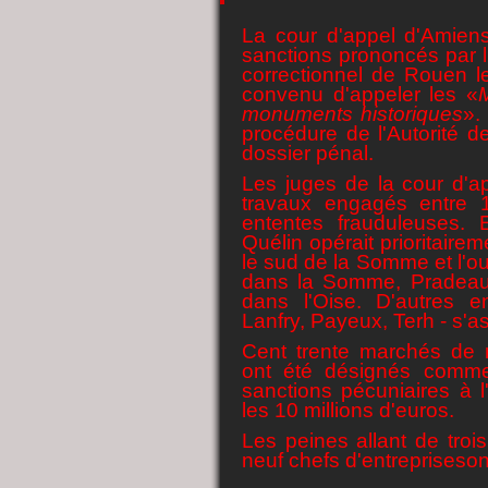
La cour d'appel d'Amiens
sanctions prononcés par l'
correctionnel de Rouen l
convenu d'appeler les «
M
monuments historiques
».
procédure de l'Autorité d
dossier pénal.
Les juges de la cour d'
travaux engagés entre 
ententes frauduleuses. E
Quélin opérait prioritaire
le sud de la Somme et l'ou
dans la Somme, Pradeau 
dans l'Oise. D'autres e
Lanfry, Payeux, Terh - s'a
Cent trente marchés de 
ont été désignés comme
sanctions pécuniaires à l
les 10 millions d'euros.
Les peines allant de troi
neuf chefs d'entrepriseson