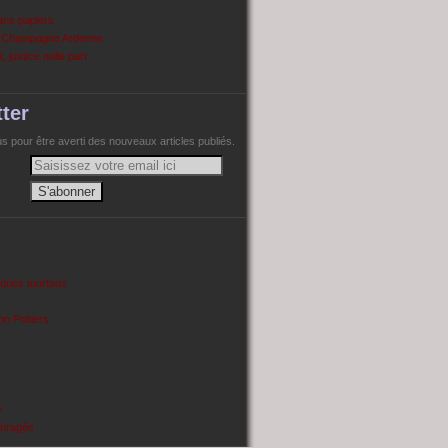
ans papiers
n Champagne Ardenne
, justice nulle part
ter
 pour être averti des nouveaux articles publiés.
cques tourtaux
on Poitiers
e
enragée