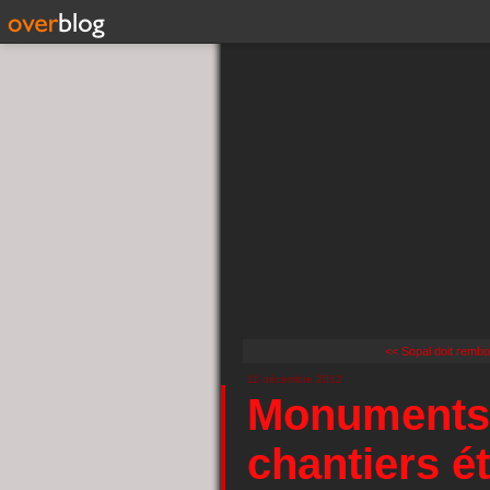
<< Sopal doit rembo
11 décembre 2012
Monuments h
chantiers é