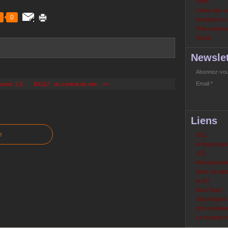
Links
Luttes des s
0
Nucléaire e
Police partout
Social
Newslet
Abonnez-vous
Email
urser 1,5...
BA112 : un contrat de site... >>
Liens
e
OCL
le blog de ja
ICO
Anti répressi
Sons en lutte
la QV
Bure Stop !
Stop Nogent
Info nucléair
La mouette 