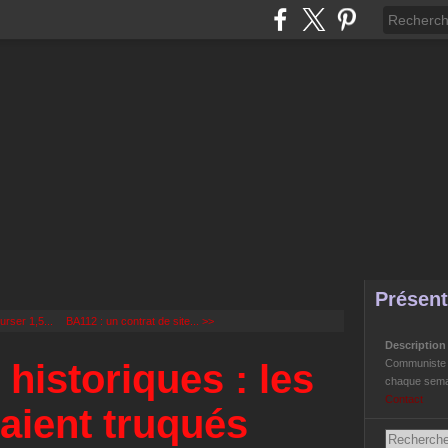
Présent
urser 1,5...
BA112 : un contrat de site... >>
Descriptio
istoriques : les
Communiste Li
chaque semai
Contact
taient truqués