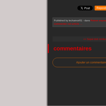
Repost
Published by lechatnoir51
-
dans
Patron voyou
commenter cet article
…
<< Sopal doit rembo
commentaires
Ajouter un commentair