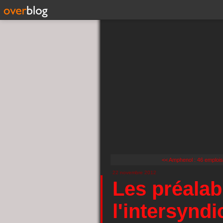
<< Amphenol : 46 emploi
22 novembre 2012
Les préalab
l'intersyndi