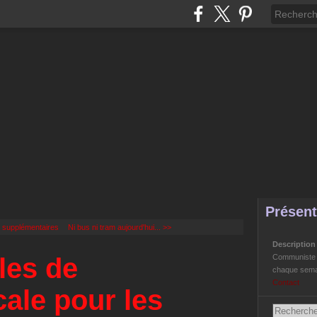
Présent
s supplémentaires
Ni bus ni tram aujourd'hui... >>
Descriptio
les de
Communiste Li
chaque semai
Contact
cale pour les