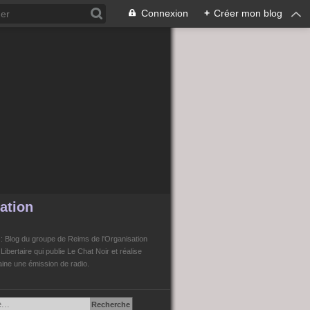
Connexion
+
Créer mon blog
ation
n
: Blog du groupe de Reims de l'Organisation
bertaire qui publie Le Chat Noir et réalise
ne une émission de radio.