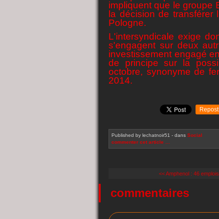
impliquent que le groupe E
la décision de transférer
Pologne.
L'intersyndicale exige d
s'engagent sur deux autre
investissement engagé en 
de principe sur la possi
octobre, synonyme de ferm
2014.
Repost
Published by lechatnoir51
-
dans
Social
commenter cet article
…
<< Amphenol : 46 emploi
commentaires