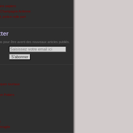
ans papiers
n Champagne Ardenne
, justice nulle part
ter
 pour être averti des nouveaux articles publiés.
cques tourtaux
on Poitiers
e
enragée