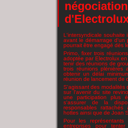
négociation
d'Electrolu
L'intersyndicale souhaite
avant le démarrage d'un 
pourrait être engagé dès 
Primo, fixer trois réunion
adoptée par Electrolux en 
tenir des réunions de gro
trois réunions plénières a
obtenir un délai minimu
réunion de lancement de 
S'agissant des modalités 
sur l'avenir du site revino
une participation plus ét
s'assurer de la dispo
responsables rattachés 
hottes ainsi que de Joan
Pour les représentants
entreprises pour tente