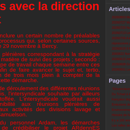
s avec la direction
Article
x
20260803 Mau
20260727 Mau
20260720 Non
20260713 Le
 inclure un certain nombre de préalables
20260706 A la
processus qui, selon certaines sources,
répressives 
le 29 novembre à Bercy.
20260629 Il f
s plénières correspondant à la stratégie
2060622 Nord
matière de suivi des projets ; secondo :
20260615 Int
upe de travail chaque semaine entre ces
20260608 Grè
fin de faire avancer le sujet et, tertio,
20260601 Le 
m de trois mois plein à compter de la
cette démarche.
Pages
de déroulement des différentes réunions
‘‘Désenclavem
is, l'intersyndicale souhaite par ailleurs
Du Tchad à la
offée.
L'intersyndicale voudrait aussi
française de
nibilité aux réunions plénières de
Emissions d
aux activités des divisions lavage et
Environneme
 Samuelson.
Histoire de l'
Il y a 100 a
 du personnel Ardam, les démarches
Les rafles d
r de crédibiliser le projet ARdennES