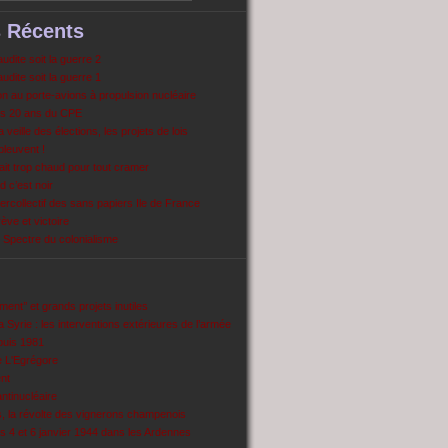
s Récents
dite soit la guerre 2
dite soit la guerre 1
 au porte-avions à propulsion nucléaire
s 20 ans du CPE
 veille des élections, les projets de lois
pleuvent !
ait trop chaud pour tout cramer
 c’est noir
ercollectif des sans papiers Ile de France
ve et victoire
Spectre du colonialisme
ent’’ et grands projets inutiles
 Syrie : les interventions extérieures de l’armée
puis 1981
e L'Egrégore
nt
antinucléaire
ns, la révolte des vignerons champenois
es 4 et 6 janvier 1944 dans les Ardennes