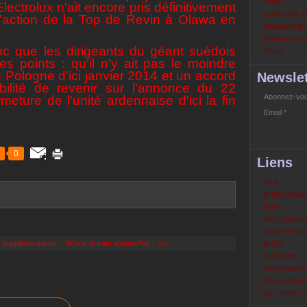
Links
lectrolux n'ait encore pris définitivement
Luttes des s
 l'action de la Top de Revin à Olawa en
Nucléaire e
Police partout
onc que les dirigeants du géant suédois
Social
s points : qu'il n'y ait pas le moindre
Pologne d'ici janvier 2014 et un accord
Newslet
bilité de revenir sur l'annonce du 22
Abonnez-vous
eture de l'unité ardennaise d'ici la fin
Email
0
Liens
OCL
le blog de ja
ICO
Anti répressi
Sons en lutte
s supplémentaires
Ni bus ni tram aujourd'hui... >>
la QV
Bure Stop !
Stop Nogent
Info nucléair
La mouette 