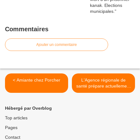
Commentaires
Ajouter un commentaire
< Amiante chez Porcher
L'Agence régionale de
santé prépare actuellement
son projet pour les cinq
années à venir sur le
territoire Marne-Ardennes.
Hébergé par Overblog
>
Top articles
Pages
Contact