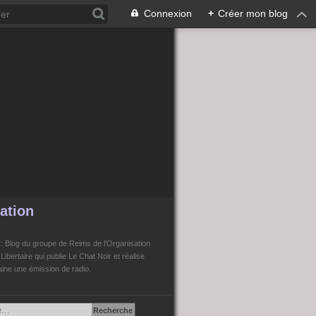
Connexion
+
Créer mon blog
ation
n
: Blog du groupe de Reims de l'Organisation
bertaire qui publie Le Chat Noir et réalise
ne une émission de radio.