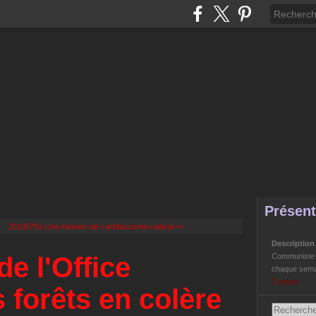
Présent
20130701-Une-histoire-de-l-antifascisme-radical >>
Descriptio
e l'Office
Communiste Li
chaque semai
Contact
 forêts en colère