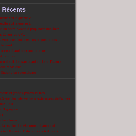
s Récents
dite soit la guerre 2
dite soit la guerre 1
 au porte-avions à propulsion nucléaire
s 20 ans du CPE
 veille des élections, les projets de lois
pleuvent !
ait trop chaud pour tout cramer
 c’est noir
ercollectif des sans papiers Ile de France
ve et victoire
Spectre du colonialisme
ent’’ et grands projets inutiles
 Syrie : les interventions extérieures de l’armée
puis 1981
e L'Egrégore
nt
antinucléaire
ns, la révolte des vignerons champenois
es 4 et 6 janvier 1944 dans les Ardennes