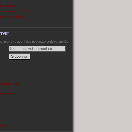
ans papiers
n Champagne Ardenne
, justice nulle part
ter
 pour être averti des nouveaux articles publiés.
cques tourtaux
on Poitiers
e
enragée