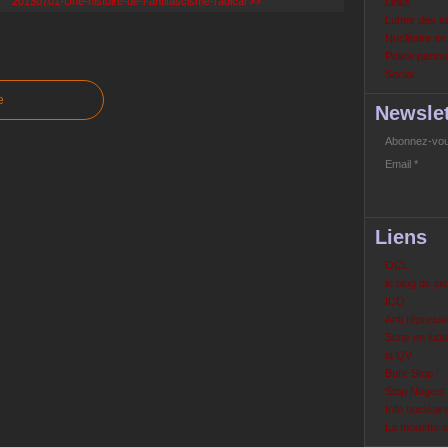
20130701-Une-histoire-de-l-antifascisme-radical >>
Links
Luttes des s
Nucléaire e
Police partout
Social
e
Newslet
Abonnez-vous
Email
Liens
OCL
le blog de ja
ICO
Anti répressi
Sons en lutte
la QV
Bure Stop !
Stop Nogent
Info nucléair
La mouette 