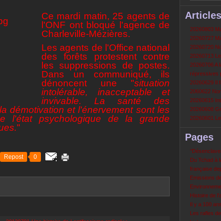
Article
Ce mardi matin, 25 agents de
l'ONF ont bloqué l'agence de
20260803 Mau
Charleville-Mézières.
20260727 Mau
Les agents de l'Office national
20260720 Non
des forêts protestent contre
20260713 Le
les suppressions de postes.
20260706 A la
Dans un communiqué, ils
répressives 
dénoncent une "
situation
20260629 Il f
intolérable, inacceptable et
2060622 Nord
invivable. La santé des
20260615 Int
la démotivation et l'énervement sont les
20260608 Grè
 de l'état psychologique de la grande
20260601 Le 
gues.
"
Pages
‘‘Désenclavem
Repost
0
Du Tchad à la
française de
Emissions d
Environneme
Histoire de l'
Il y a 100 a
Les rafles d