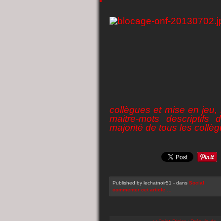
collègues et mise en jeu, 
maitre-mots descriptifs
majorité de tous les collè
Published by lechatnoir51
-
dans
Social
commenter cet article
…