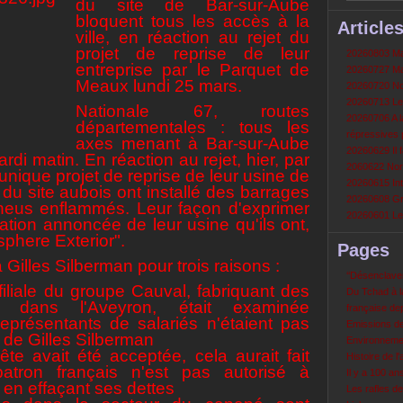
du site de Bar-sur-Aube
bloquent tous les accès à la
Article
ville, en réaction au rejet du
projet de reprise de leur
20260803 Mau
entreprise par le Parquet de
20260727 Mau
Meaux lundi 25 mars.
20260720 Non
20260713 Le
Nationale 67, routes
20260706 A la
départementales : tous les
répressives 
axes menant à Bar-sur-Aube
20260629 Il f
di matin. En réaction au rejet, hier, par
2060622 Nord
unique projet de reprise de leur usine de
20260615 Int
du site aubois ont installé des barrages
20260608 Grè
 pneus enflammés. Leur façon d'exprimer
20260601 Le 
idation annoncée de leur usine qu'ils ont,
sphere Exterior".
Pages
 Gilles Silberman pour trois raisons :
‘‘Désenclavem
filiale du groupe Cauval, fabriquant des
Du Tchad à la
dans l'Aveyron, était examinée
française de
représentants de salariés n'étaient pas
Emissions d
 de Gilles Silberman
Environneme
uête avait été acceptée, cela aurait fait
Histoire de l'
patron français n'est pas autorisé à
Il y a 100 a
 en effaçant ses dettes
Les rafles d