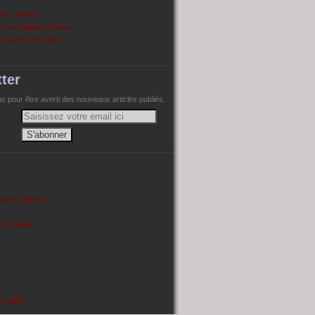
ans papiers
n Champagne Ardenne
, justice nulle part
ter
 pour être averti des nouveaux articles publiés.
cques tourtaux
on Poitiers
e
enragée