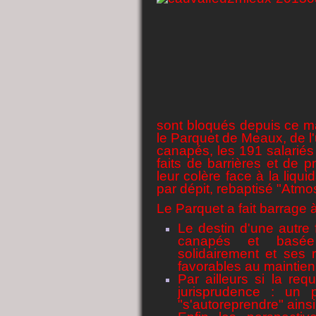
sont bloqués depuis ce mar
le Parquet de Meaux, de l'
canapés, les 191 salariés 
faits de barrières et de
leur colère face à la liqu
par dépit, rebaptisé "Atmo
Le Parquet a fait barrage à
Le destin d'une autre 
canapés et basée 
solidairement et ses 
favorables au maintien
Par ailleurs si la req
jurisprudence : un 
"s'autoreprendre" ainsi