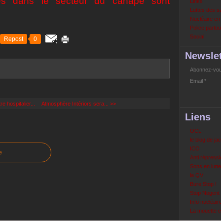
ves dans le secteur du canapé sont
Links
Luttes des s
Nucléaire e
Police partout
Social
Repost
0
Newslet
Abonnez-vous
Email
e hospitalier...
Atmosphère Intériors sera... >>
Liens
OCL
le blog de ja
ICO
e
Anti répressi
Sons en lutte
la QV
Bure Stop !
Stop Nogent
Info nucléair
La mouette 