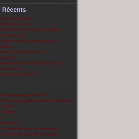
s Récents
dite soit la guerre 2
dite soit la guerre 1
 au porte-avions à propulsion nucléaire
s 20 ans du CPE
 veille des élections, les projets de lois
pleuvent !
ait trop chaud pour tout cramer
 c’est noir
ercollectif des sans papiers Ile de France
ve et victoire
Spectre du colonialisme
ent’’ et grands projets inutiles
 Syrie : les interventions extérieures de l’armée
puis 1981
e L'Egrégore
nt
antinucléaire
ns, la révolte des vignerons champenois
es 4 et 6 janvier 1944 dans les Ardennes