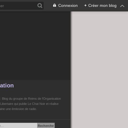
Connexion
+
Créer mon blog
ation
n
: Blog du groupe de Reims de l'Organisation
bertaire qui publie Le Chat Noir et réalise
ne une émission de radio.