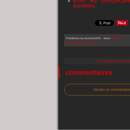
Enfin les perspecti
sombres.
Published by lechatnoir51
-
dans
Social
commenter cet article
…
<< Manifestation au centr
commentaires
Ajouter un commentair