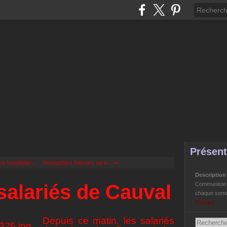
Présent
e hospitalier...
Atmosphère Intériors sera... >>
Descriptio
salariés de Cauval
Communiste Li
chaque semai
Contact
Depuis ce matin, les salariés