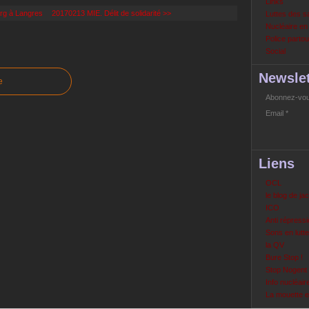
Links
rg à Langres
20170213 MIE. Délit de solidarité >>
Luttes des s
Nucléaire e
Police partout
Social
Newslet
e
Abonnez-vous
Email
Liens
OCL
le blog de ja
ICO
Anti répressi
Sons en lutte
la QV
Bure Stop !
Stop Nogent
Info nucléair
La mouette 