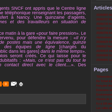
Article
agents SNCF ont appris que le Centre ligne
me téléphonique renseignant les passagers,
20260803 Mau
sfert à Nancy. Une quinzaine d’agents,
20260727 Mau
mes et des travailleurs en situation de
20260720 Non
20260713 Le
ce matin à la gare «pour faire pression». Le
20260706 A la
ntervenu, pour défendre la mesure : «
Il n’y
répressives 
de postes mais une équivalence, quinze
20260629 Il f
r des équipes de ligne
[chargés du
2060622 Nord
blic dans les gares]
dans le même temps
».
20260615 Int
ois seront créés. Ce qui laisse pour le
20260608 Grè
bitatifs : «
Mais, ce n’est pas du tout le
20260601 Le 
ontact direct avec le client....
». Des
Pages
‘‘Désenclavem
Du Tchad à la
0
française de
Emissions d
Environneme
Histoire de l'
Il y a 100 a
Les rafles d