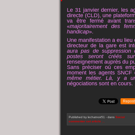
Le 31 janvier dernier, les 
directe (CLD), une platefor
va être fermé avant tran
«
majoritairement des fem
handicap
».
Une manifestation a eu lieu 
directeur de la gare est i
aura pas de suppression 
postes seront créés su
renseignement auprès du pu
Sans préciser où ces empl
moment les agents SNCF du
même métier. Là, y a un c
négociations sont en cours
.
Repost
Published by lechatnoir51
-
dans
Social
commenter cet article
…