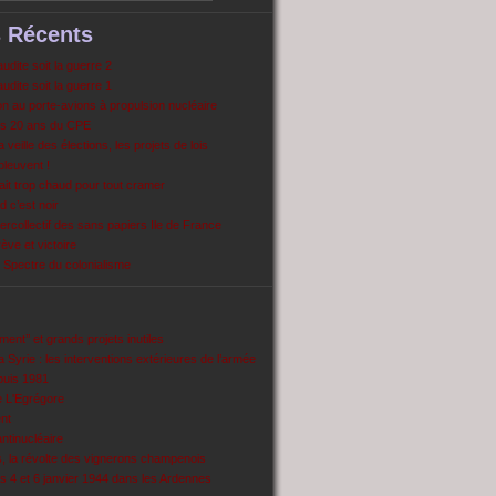
s Récents
dite soit la guerre 2
dite soit la guerre 1
 au porte-avions à propulsion nucléaire
s 20 ans du CPE
 veille des élections, les projets de lois
pleuvent !
ait trop chaud pour tout cramer
 c’est noir
ercollectif des sans papiers Ile de France
ve et victoire
Spectre du colonialisme
ent’’ et grands projets inutiles
 Syrie : les interventions extérieures de l’armée
puis 1981
e L'Egrégore
nt
antinucléaire
ns, la révolte des vignerons champenois
es 4 et 6 janvier 1944 dans les Ardennes