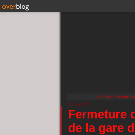
<< Grève chez Freudenbe
13 février 2017
Fermeture d
de la gare d