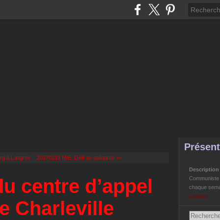
Présent
rg à Langres
20170213 MIE. Délit de solidarité >>
Descriptio
u centre d’appel
Communiste Li
chaque semai
Contact
e Charleville