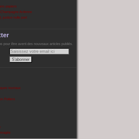
ans papiers
n Champagne Ardenne
, justice nulle part
ter
 pour être averti des nouveaux articles publiés.
cques tourtaux
on Poitiers
e
enragée