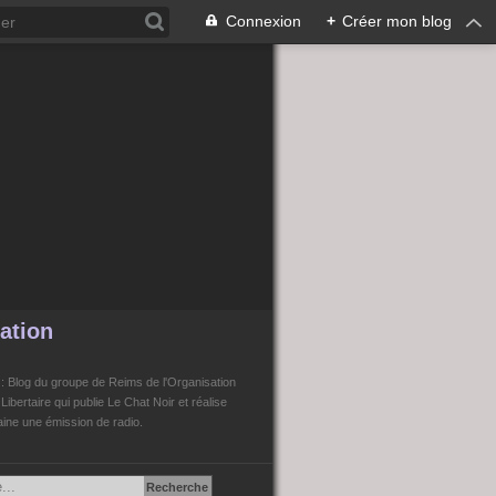
Connexion
+
Créer mon blog
ation
n
: Blog du groupe de Reims de l'Organisation
bertaire qui publie Le Chat Noir et réalise
ne une émission de radio.