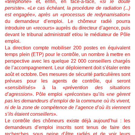
«t
éléphone
» et, enfin, en face-à-face, «
si le doute
persiste
». «
Le cas échéant, la procédure de radiation (...)
est engagée», après un «processus de redynamisation
»
du demandeur d’emploi. Le chômeur radié pourra
introduire un «
recours
» auprès du directeur d’agence, puis
devant le tribunal administratif et/ou le médiateur de Pôle
emploi.
La direction compte mobiliser 200 postes en équivalent
temps plein (ETP) pour le contrôle, un nombre à mettre en
perspective avec les quelque 22 000 conseillers chargés
de l’accompagnement. Leur déploiement doit s’étaler entre
août et octobre. Des mesures de sécurité particulières sont
prévues pour les agents de contrôle, qui seront
«
sensibilisés
» à la «
prévention des situations
d’agression
». Pôle emploi «
préconise
» qu’ils «
ne gèrent
pas les demandeurs d’emploi de la commune où ils vivent,
ni de la zone de compétence de l’agence d’où ils viennent
s’ils étaient conseillers
».
Le contrôle des chômeurs existe déjà aujourd’hui : les
demandeurs d’emploi inscrits sont tenus de faire des
recherches, sous peine d’être radiés et de voir leurs