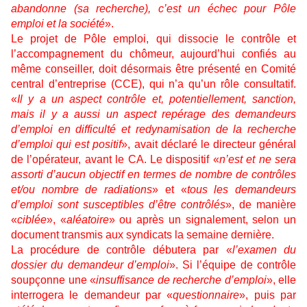
abandonne (sa recherche), c’est un échec pour Pôle
emploi et la société
».
Le projet de Pôle emploi, qui dissocie le contrôle et
l’accompagnement du chômeur, aujourd’hui confiés au
même conseiller, doit désormais être présenté en Comité
central d’entreprise (CCE), qui n’a qu’un rôle consultatif.
«
Il y a un aspect contrôle et, potentiellement, sanction,
mais il y a aussi un aspect repérage des demandeurs
d’emploi en difficulté et redynamisation de la recherche
d’emploi qui est positif
», avait déclaré le directeur général
de l’opérateur, avant le CA. Le dispositif «
n’est et ne sera
assorti d’aucun objectif en termes de nombre de contrôles
et/ou nombre de radiations
» et «
tous les demandeurs
d’emploi sont susceptibles d’être contrôlés
», de manière
«
ciblée
», «
aléatoire
» ou après un signalement, selon un
document transmis aux syndicats la semaine dernière.
La procédure de contrôle débutera par «
l’examen du
dossier du demandeur d’emploi
». Si l’équipe de contrôle
soupçonne une «
insuffisance de recherche d’emploi
», elle
interrogera le demandeur par «
questionnaire
», puis par