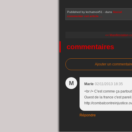
Published by lechatnoir51
-
dans
Social
commenter cet article
…
<< Manifestation co
commentaires
Ajouter un commentair
M
Marie
02/11/2013 18:35
<br /> C'est comme ça partout 
Ouest de la france c'est pareil
http://combatcontreinjustice.o
Répondre