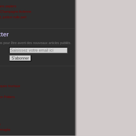
ans papiers
n Champagne Ardenne
, justice nulle part
ter
 pour être averti des nouveaux articles publiés.
cques tourtaux
on Poitiers
e
enragée