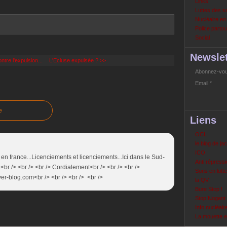
Links
Luttes des s
Nucléaire e
Police partout
Social
Newslet
ntre l'expulsion...
L'Ecluse expulsée ? >>
Abonnez-vous
Email
e
Liens
OCL
le blog de ja
ICO
en france...Licenciements et licenciements...Ici dans le Sud-
Anti répressi
.<br /> <br /> <br /> Cordialement<br /> <br /> <br />
Sons en lutte
ver-blog.com<br /> <br /> <br /> <br />
la QV
Bure Stop !
Stop Nogent
Info nucléair
La mouette 