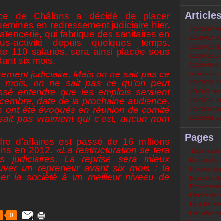
Article
ce de Châlons a décidé de placer
uemines en redressement judiciaire hier.
20260803 Mau
faïencerie, qui fabrique des sanitaires en
20260727 Mau
s-activité depuis quelques temps.
20260720 Non
e 110 salariés, sera ainsi placée sous
20260713 Le
dant six mois.
20260706 A la
ement judiciaire. Mais on ne sait pas ce
répressives 
x mois, on ne sait pas ce qu’on peut
20260629 Il f
aissé entendre que les emplois seraient
2060622 Nord
cembre, date de la prochaine audience.
20260615 Int
ls ont été évoqués en réunion de comité
20260608 Grè
 sait pas vraiment qui c’est, aucun nom
20260601 Le 
.
Pages
ffre d’affaires est passé de 16 millions
ions en 2012.
«La restructuration se fera
‘‘Désenclavem
 judiciaires
.
La reprise sera mieux
Du Tchad à la
ouver un repreneur avant six mois : la
française de
ener la société à un meilleur niveau de
Emissions d
Environneme
Histoire de l'
Il y a 100 a
Les rafles d
0