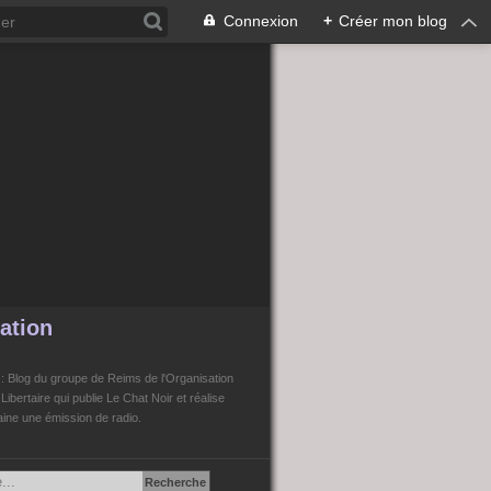
Connexion
+
Créer mon blog
ation
n
: Blog du groupe de Reims de l'Organisation
bertaire qui publie Le Chat Noir et réalise
ne une émission de radio.