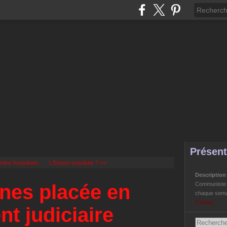
Présent
ntre l'expulsion...
L'Ecluse expulsée ? >>
Descriptio
nes placée en
Communiste Li
chaque semai
Contact
t judiciaire