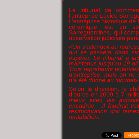
Le tribunal de commer
l’entreprise Lecico Sarreg
L’entreprise historique de 
céramique, est en sou
Sarreguemines, qui compt
observation judiciaire pen
«On s’attendait au redress
qui se passera dans si
espérer. Le tribunal a l
maintenus jusqu’au 19 dé
Trois repreneurs potentie
d’entreprise, mais on ne
n’a été donné au tribunal»
Selon la direction, le chi
d’euros en 2009 à 7 mill
mieux avec les autorités
encadrée. Il faudrait tr
restructuration doit ram
rentabilité».
Repost