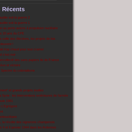
s Récents
dite soit la guerre 2
dite soit la guerre 1
 au porte-avions à propulsion nucléaire
s 20 ans du CPE
 veille des élections, les projets de lois
pleuvent !
ait trop chaud pour tout cramer
 c’est noir
ercollectif des sans papiers Ile de France
ve et victoire
Spectre du colonialisme
ent’’ et grands projets inutiles
 Syrie : les interventions extérieures de l’armée
puis 1981
e L'Egrégore
nt
antinucléaire
ns, la révolte des vignerons champenois
es 4 et 6 janvier 1944 dans les Ardennes