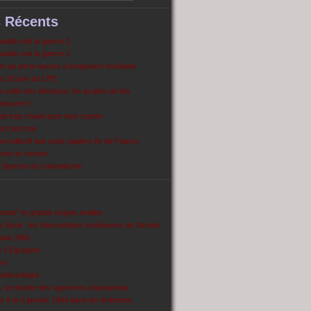
s Récents
dite soit la guerre 2
dite soit la guerre 1
 au porte-avions à propulsion nucléaire
s 20 ans du CPE
 veille des élections, les projets de lois
pleuvent !
ait trop chaud pour tout cramer
 c’est noir
ercollectif des sans papiers Ile de France
ve et victoire
Spectre du colonialisme
ent’’ et grands projets inutiles
 Syrie : les interventions extérieures de l’armée
puis 1981
e L'Egrégore
nt
antinucléaire
ns, la révolte des vignerons champenois
es 4 et 6 janvier 1944 dans les Ardennes