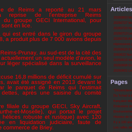
Article
ce de Reims a reporté au 21 mars
 reprise de l'entreprise Reims
20260803 Mau
iale du groupe GECI International, pour
20260727 Mau
sont en lice.
20260720 Non
, qui est entré dans le giron du groupe
20260713 Le
8, a produit plus de 7 000 avions depuis
20260706 A la
répressives 
20260629 Il f
Reims-Prunay, au sud-est de la cité des
2060622 Nord
e actuellement un seul modèle d'avion, le
20260615 Int
ur léger spécialisé dans la surveillance
20260608 Grè
20260601 Le 
cuse 16,8 millions de déficit cumulé sur
Pages
ces, avait été assigné en 2013 devant le
r le parquet de Reims qui l'estimait
‘‘Désenclavem
 dettes, après une saisine du comité
Du Tchad à la
française de
e filiale du groupe GECI, Sky Aircraft,
Emissions d
he-et-Moselle), qui portait le projet
Environneme
 hélices robuste et rustique) avec 120
Histoire de l'
ée en liquidation judiciaire, faute de
Il y a 100 a
de commerce de Briey.
Les rafles d