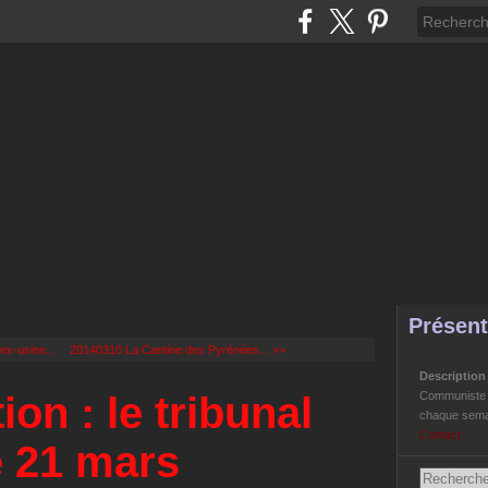
Présent
ex-usine...
20140310 La Cantine des Pyrénées... >>
Descriptio
on : le tribunal
Communiste Li
chaque semai
Contact
e 21 mars