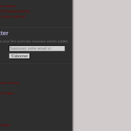
ans papiers
n Champagne Ardenne
, justice nulle part
ter
 pour être averti des nouveaux articles publiés.
cques tourtaux
on Poitiers
e
enragée