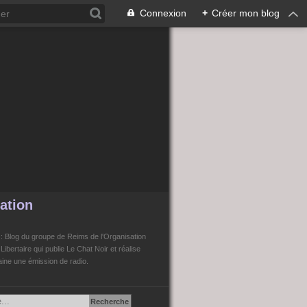
Connexion
+
Créer mon blog
ation
n
: Blog du groupe de Reims de l'Organisation
bertaire qui publie Le Chat Noir et réalise
ne une émission de radio.