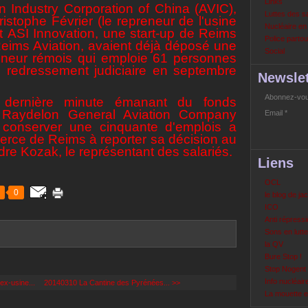
Links
n Industry Corporation of China (AVIC),
Luttes des s
ristophe Février (le repreneur de l'usine
Nucléaire e
t ASI Innovation, une start-up de Reims
Police partout
ims Aviation, avaient déjà déposé une
Social
ionneur rémois qui emploie 61 personnes
 redressement judiciaire en septembre
Newslet
Abonnez-vous
 dernière minute émanant du fonds
is Raydelon General Aviation Company
Email
conserver une cinquante d'emplois a
merce de Reims à reporter sa décision au
re Kozak, le représentant des salariés.
Liens
OCL
0
le blog de ja
ICO
Anti répressi
Sons en lutte
la QV
Bure Stop !
Stop Nogent
Info nucléair
ex-usine...
20140310 La Cantine des Pyrénées... >>
La mouette 