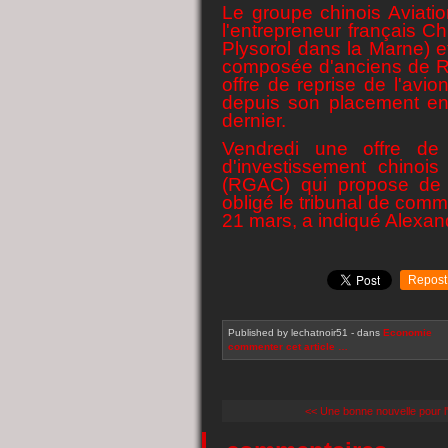
Le groupe chinois Aviatio
l'entrepreneur français Ch
Plysorol dans la Marne) e
composée d'anciens de Re
offre de reprise de l'av
depuis son placement en
dernier.
Vendredi une offre de
d'investissement chino
(RGAC) qui propose de 
obligé le tribunal de com
21 mars, a indiqué Alexand
Repost
Published by lechatnoir51
-
dans
Economie
commenter cet article
…
<< Une bonne nouvelle pour l'