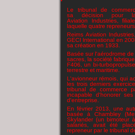
Le tribunal de commer
sa décision pour la
Aviation Industries, fil
laquelle quatre repreneurs 
Reims Aviation Industries
GECI International en 200
sa création en 1933.
Basée sur l'aérodrome de 
sacres, la société fabriqu
F406, un bi-turbopropulse
terrestre et maritime.
L'avionneur rémois, qui ac
les trois derniers exerci
tribunal de commerce pa
incapable d'honorer ses
d'entreprise.
En février 2013, une autr
basée à Chambley (Meurt
Skylander (un bimoteur à
salariés, avait été plac
repreneur par le tribunal 