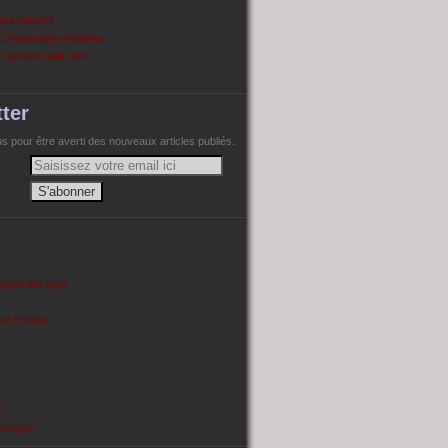
ans papiers
n Champagne Ardenne
, justice nulle part
ter
 pour être averti des nouveaux articles publiés.
cques tourtaux
on Poitiers
e
enragée