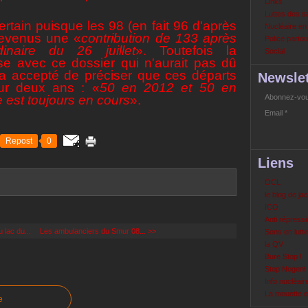
Links
Luttes des s
rtain puisque les 98 (en fait 96 d'après
Nucléaire e
devenus une «
contribution de 133 après
Police partout
inaire du 26 juillet
».
Toutefois la
Social
se avec ce dossier qui n'aurait pas dû
r, a accepté de préciser que ces départs
Newslet
sur deux ans : «
50 en 2012 et 50 en
 est toujours en cours
».
Abonnez-vous
Email
Repost
0
Liens
OCL
le blog de ja
ICO
Anti répressi
 lac du...
Les ambulanciers du Smur 08... >>
Sons en lutte
la QV
Bure Stop !
Stop Nogent
Info nucléair
La mouette 
e