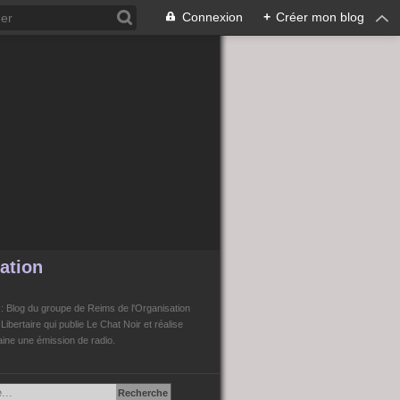
Connexion
+
Créer mon blog
ation
n
: Blog du groupe de Reims de l'Organisation
bertaire qui publie Le Chat Noir et réalise
ne une émission de radio.