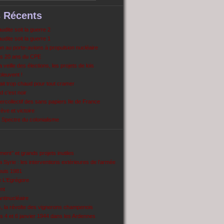
s Récents
dite soit la guerre 2
dite soit la guerre 1
 au porte-avions à propulsion nucléaire
s 20 ans du CPE
 veille des élections, les projets de lois
pleuvent !
ait trop chaud pour tout cramer
 c’est noir
ercollectif des sans papiers Ile de France
ve et victoire
Spectre du colonialisme
ent’’ et grands projets inutiles
 Syrie : les interventions extérieures de l’armée
puis 1981
e L'Egrégore
nt
antinucléaire
ns, la révolte des vignerons champenois
es 4 et 6 janvier 1944 dans les Ardennes