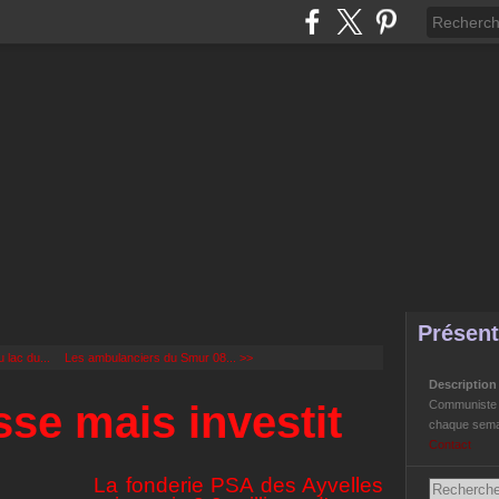
Présent
 lac du...
Les ambulanciers du Smur 08... >>
Descriptio
se mais investit
Communiste Li
chaque semai
Contact
La fonderie PSA des Ayvelles