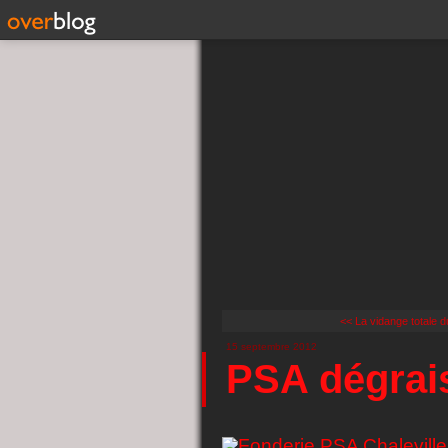
<< La vidange totale du
15 septembre 2012
PSA dégrais