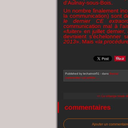
d'Aulnay-sous-Bois.
Un nombre finalement ince
la communication) sont 
le dernier CE extraord
communication mal à l'ai
«
fuiter
» en juillet dernie
devraient s'échelonner 
2013
». Mais «
la procédure
Published by lechatnoir51
-
dans
Social
commenter cet article
…
<< La vidange totale du
commentaires
Ajouter un commentair