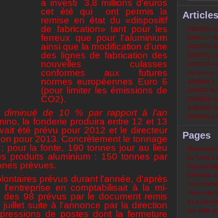
a investi 3,8 millions d'euros
cet été qui ont permis la
Article
remise en état du «dispositif
de fabrication» tant pour les
20260803 Mau
ferreux que pour l'aluminium
20260727 Mau
ainsi que la modification d'une
20260720 Non
des lignes de fabrication des
20260713 Le
nouvelles culasses
20260706 A la
conformes aux futures
répressives 
normes européennes Euro 6
20260629 Il f
(pour limiter les émissions de
2060622 Nord
CO2).
20260615 Int
20260608 Grè
diminué de 10 % par rapport à l'an
20260601 Le 
mino, la fonderie produira entre 12 et 13
ait été prévu pour 2012 et le directeur
Pages
tion pour 2013. Concrètement le tonnage
: pour la fonte, 190 tonnes jour au lieu
‘‘Désenclavem
es produits aluminium : 150 tonnes par
Du Tchad à la
onnes prévues.
française de
Emissions d
lontaires prévus durant l'année, d'après
Environneme
 l'entreprise en comptabilisait à la mi-
Histoire de l'
s des 98 prévus par le document remis
Il y a 100 a
uillet suite à l'annonce par la direction
Les rafles d
ressions de postes dont la fermeture