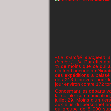
«
Le marché européen a 
dernier […]
». Par effet do
% de moins que ce qui av
n'attend aucune améliora
des expéditions a baissé 
des 218 t prévus, pour l
jour environ contre 172 t
Concernant les départs vo
la cellule communication,
juillet 29.
Moins d'un tier
aux élus du personnel en j
du groupe de 8 000 supp