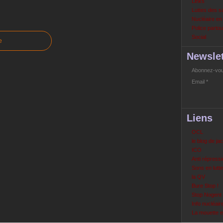
Links
Luttes des s
Nucléaire e
Police partout
Social
e
Newslet
Abonnez-vous
Email
Liens
OCL
le blog de ja
ICO
Anti répressi
Sons en lutte
la QV
Bure Stop !
Stop Nogent
Info nucléair
La mouette 