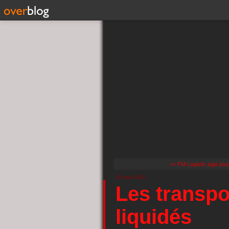
<< FM Logistic jugé pou
23 mai 2013
Les transpo
liquidés