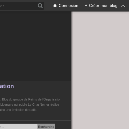
Connexion
+
Créer mon blog
ation
n
: Blog du groupe de Reims de l'Organisation
bertaire qui publie Le Chat Noir et réalise
ne une émission de radio.