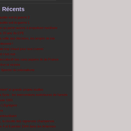
s Récents
dite soit la guerre 2
dite soit la guerre 1
 au porte-avions à propulsion nucléaire
s 20 ans du CPE
 veille des élections, les projets de lois
pleuvent !
ait trop chaud pour tout cramer
 c’est noir
ercollectif des sans papiers Ile de France
ve et victoire
Spectre du colonialisme
ent’’ et grands projets inutiles
 Syrie : les interventions extérieures de l’armée
puis 1981
e L'Egrégore
nt
antinucléaire
ns, la révolte des vignerons champenois
es 4 et 6 janvier 1944 dans les Ardennes