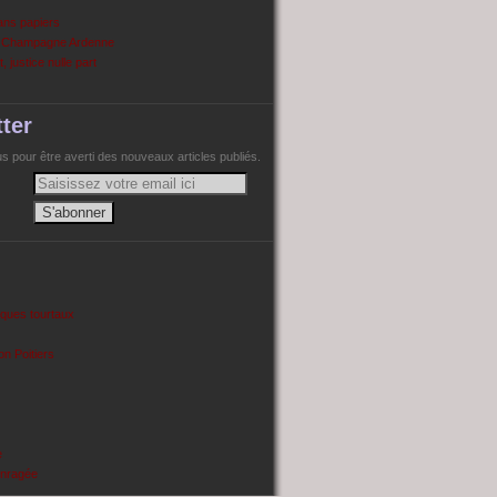
ans papiers
n Champagne Ardenne
, justice nulle part
ter
 pour être averti des nouveaux articles publiés.
cques tourtaux
on Poitiers
e
enragée