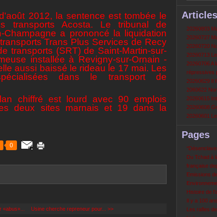
Article
 d'août 2012, la sentence est tombée le
s transports Acosta. Le tribunal de
20260803 Mau
-Champagne a prononcé la liquidation
20260727 Mau
e transports Trans Plus Services de Recy
20260720 Non
de transports (SRT) de Saint-Martin-sur-
20260713 Le
meuse installée à Revigny-sur-Ornain -
20260706 A la
elle aussi baissé le rideau le 17 mai. Les
répressives 
 spécialisées dans le transport de
20260629 Il f
2060622 Nord
lan chiffré est lourd avec 90 emplois
20260615 Int
les deux sites marnais et 19 dans la
20260608 Grè
20260601 Le 
Pages
0
‘‘Désenclavem
Du Tchad à la
française de
Emissions d
Environneme
Histoire de l'
Il y a 100 a
r «abus»...
Usine cherche repreneur pour... >>
Les rafles d