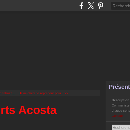
Présent
r «abus»...
Usine cherche repreneur pour... >>
Descriptio
rts Acosta
Communiste Li
chaque semai
Contact