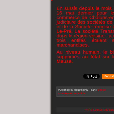
En sursis depuis le mois
16 mai dernier pour le
commerce de Châlons-en
judiciaire des sociétés d
et de la Société rémoise 
Le-Pré. La société Trans
dans la région voisine - a 
trois entités étaient
marchandises.
Au niveau humain, le bi
supprimés au total sur 
Meuse.
Repost
Published by lechatnoir51
-
dans
Social
commenter cet article
…
<< FM Logistic jugé pou