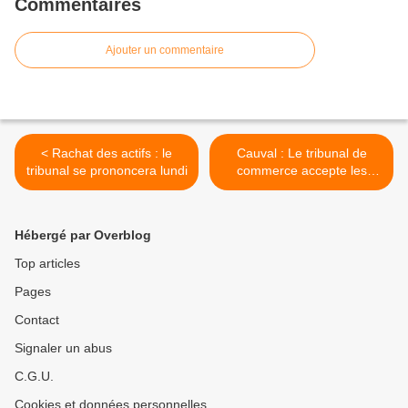
Commentaires
Ajouter un commentaire
< Rachat des actifs : le
Cauval : Le tribunal de
tribunal se prononcera lundi
commerce accepte les
offres de rachat de la ville
de Bar-sur-Aube >
Hébergé par Overblog
Top articles
Pages
Contact
Signaler un abus
C.G.U.
Cookies et données personnelles