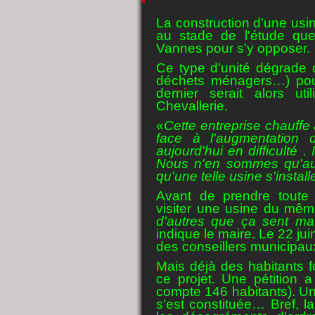
La construction d'une usi
au stade de l'étude que
Vannes pour s'y opposer.
Ce type d'unité dégrade 
déchets ménagers…) pou
dernier serait alors ut
Chevallerie.
«
Cette entreprise chauffe 
face à l'augmentation d
aujourd'hui en difficulté 
Nous n'en sommes qu'au s
qu'une telle usine s'install
Avant de prendre toute d
visiter une usine du mêm
d'autres que ça sent m
indique le maire. Le 22 ju
des conseillers municipaux
Mais déjà des habitants f
ce projet. Une pétition a 
compte 146 habitants). U
s'est constituée… Bref, 