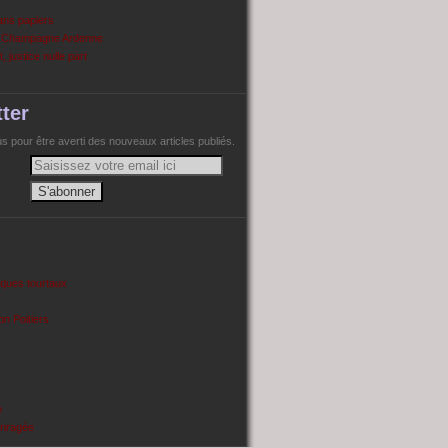
ans papiers
n Champagne Ardenne
, justice nulle part
ter
 pour être averti des nouveaux articles publiés.
cques tourtaux
on Poitiers
e
enragée