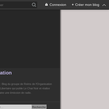
Connexion
+
Créer mon blog
ation
n
: Blog du groupe de Reims de l'Organisation
bertaire qui publie Le Chat Noir et réalise
ne une émission de radio.