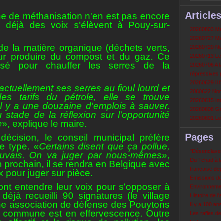
Article
ne de méthanisation n'en est pas encore
 déjà des voix s'élèvent à Pouy-sur-
20260803 Mau
20260727 Mau
de la matière organique (déchets verts,
20260720 Non
r produire du compost et du gaz. Ce
20260713 Le
ilisé pour chauffer les serres de la
20260706 A la
répressives 
20260629 Il f
actuellement ses serres au fioul lourd et
2060622 Nord
es tarifs du pétrole, elle se trouve
20260615 Int
. Il y a une douzaine d'emplois à sauver.
20260608 Grè
tade de la réflexion sur l'opportunité
20260601 Le 
e
», explique le maire.
Pages
écision, le conseil municipal préfère
e type. «
Certains disent que ça pollue,
‘‘Désenclavem
auvais. On va juger par nous-mêmes
»,
Du Tchad à la
in prochain, il se rendra en Belgique avec
française de
 pour juger sur pièce.
Emissions d
ont entendre leur voix pour s'opposer à
Environneme
déjà recueilli 90 signatures (le village
Histoire de l'
ne association de défense des Pouytons
Il y a 100 a
la commune est en effervescence. Outre
Les rafles d