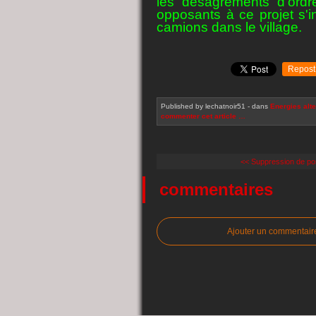
les désagréments d'ordre 
opposants à ce projet s'i
camions dans le village.
Repost
Published by lechatnoir51
-
dans
Energies alte
commenter cet article
…
<< Suppression de pos
commentaires
Ajouter un commentair