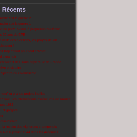
s Récents
dite soit la guerre 2
dite soit la guerre 1
 au porte-avions à propulsion nucléaire
s 20 ans du CPE
 veille des élections, les projets de lois
pleuvent !
ait trop chaud pour tout cramer
 c’est noir
ercollectif des sans papiers Ile de France
ve et victoire
Spectre du colonialisme
ent’’ et grands projets inutiles
 Syrie : les interventions extérieures de l’armée
puis 1981
e L'Egrégore
nt
antinucléaire
ns, la révolte des vignerons champenois
es 4 et 6 janvier 1944 dans les Ardennes