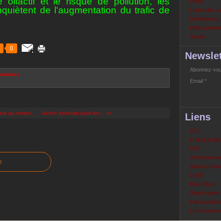
olfactif et le risque de pollution, les
Links
nquiètent de l'augmentation du trafic de
Luttes des s
Nucléaire e
Police partout
Social
0
Newslet
Abonnez-vous
rnatives
Email
te au centre...
Avenir incertain pour les... >>
Liens
OCL
le blog de ja
ICO
Anti répressi
e
Sons en lutte
la QV
Bure Stop !
Stop Nogent
Info nucléair
La mouette 