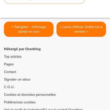
< Salzgitter : chômage
L'usine d'Alcan-Softal est à
partiel en vue
vendre >
Hébergé par Overblog
Top articles
Pages
Contact
Signaler un abus
C.G.U.
Cookies et données personnelles
Préférences cookies
Voir le profil de lechatnoir51 sur le portail Overblog