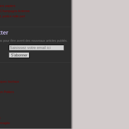
ans papiers
n Champagne Ardenne
, justice nulle part
ter
 pour être averti des nouveaux articles publiés.
cques tourtaux
on Poitiers
e
enragée