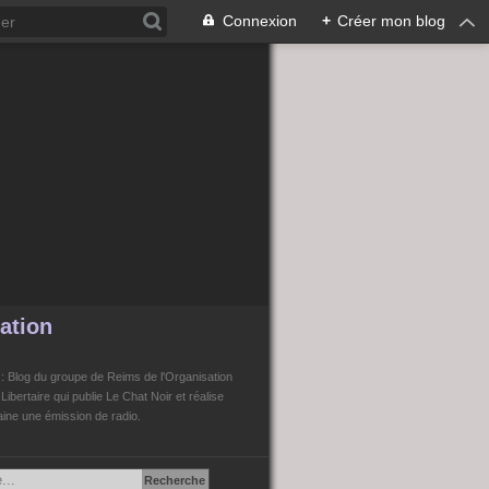
Connexion
+
Créer mon blog
ation
n
: Blog du groupe de Reims de l'Organisation
bertaire qui publie Le Chat Noir et réalise
ne une émission de radio.