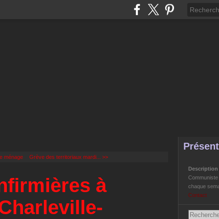
Présent
 le ménage
Grève des territoriaux mardi... >>
Descriptio
nfirmières à
Communiste Li
chaque semai
Contact
 Charleville-