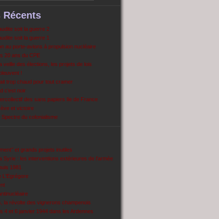
s Récents
dite soit la guerre 2
dite soit la guerre 1
 au porte-avions à propulsion nucléaire
s 20 ans du CPE
 veille des élections, les projets de lois
pleuvent !
ait trop chaud pour tout cramer
 c’est noir
ercollectif des sans papiers Ile de France
ve et victoire
Spectre du colonialisme
ent’’ et grands projets inutiles
 Syrie : les interventions extérieures de l’armée
puis 1981
e L'Egrégore
nt
antinucléaire
ns, la révolte des vignerons champenois
es 4 et 6 janvier 1944 dans les Ardennes