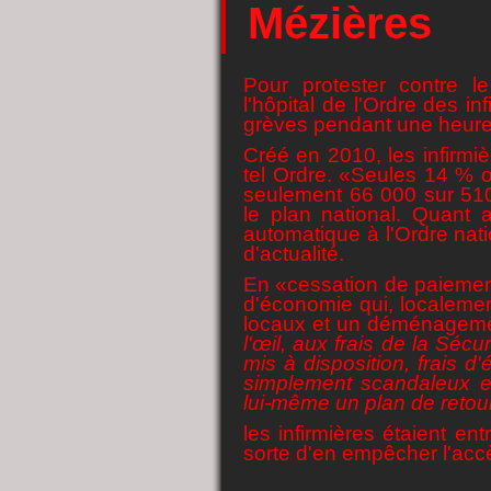
Mézières
Pour protester contre 
l'hôpital de l'Ordre des in
grèves pendant une heure
Créé en 2010, les infirm
tel Ordre. «Seules 14 % on
seulement 66 000 sur 510 
le plan national. Quant a
automatique à l'Ordre natio
d'actualité.
En «cessation de paiemen
d'économie qui, localeme
locaux et un déménagement
l'œil, aux frais de la Sécu
mis à disposition, frais d
simplement scandaleux et 
lui-même un plan de retour 
les infirmières étaient e
sorte d'en empêcher l'ac