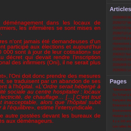
Article
20260803 Mau
le déménagement dans les locaux de
20260727 Mau
firmiers, les infirmières se sont mises en
20260720 Non
.
20260713 Le
20260706 A la
ières n'ont jamais été demandeuses d'un
répressives 
t participé aux élections et aujourd'hui
20260629 Il f
000 sont à jour de leur cotisation» sur
2060622 Nord
u décret qui devait rendre l'inscription
20260615 Int
nal des infirmiers (Oni), il ne serait plus
20260608 Grè
20260601 Le 
t», l'Oni doit donc prendre des mesures
nt, se traduisent par un abandon de ses
Pages
 à l'hôpital. «
L'Ordre serait hébergé à
‘‘Désenclavem
rité sociale au centre hospitalier : locaux
Du Tchad à la
'électricité, de chauffage… […] C'est tout
française de
inacceptable, alors que l'hôpital subit
Emissions d
à l'équilibre
», estime l'intersyndicale.
Environneme
ntre autre postées devant les bureaux de
Histoire de l'
cès aux déménageurs.
Il y a 100 a
Les rafles d