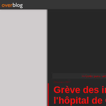
<< Center parcs fait
29 janvier 2012
Grève des i
l'hôpital de