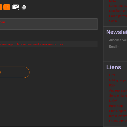
Links
Luttes des s
0
Nucléaire e
Police partout
Social
ocial
Newslet
Abonnez-vous
 le ménage
Grève des territoriaux mardi... >>
Email
Liens
e
OCL
le blog de ja
ICO
Anti répressi
Sons en lutte
la QV
Bure Stop !
Stop Nogent
Info nucléair
La mouette 