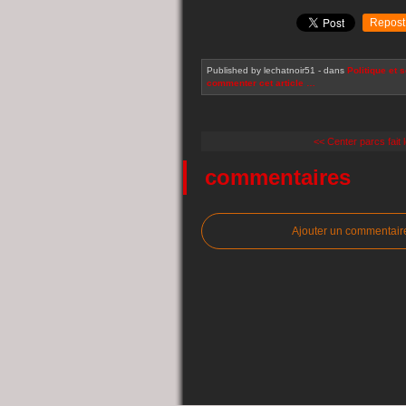
Repost
Published by lechatnoir51
-
dans
Politique et s
commenter cet article
…
<< Center parcs fait
commentaires
Ajouter un commentair