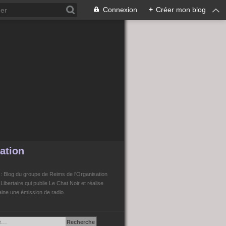
Connexion
+
Créer mon blog
ation
n
: Blog du groupe de Reims de l'Organisation
bertaire qui publie Le Chat Noir et réalise
ne une émission de radio.