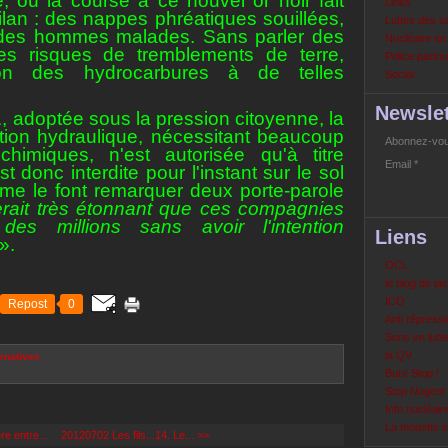
, où la course à ce nouvel or noir fait
Links
ilan : des nappes phréatiques souillées,
Luttes des s
 des hommes malades. Sans parler des
Nucléaire e
es risques de tremblements de terre,
Police partout
tion des hydrocarbures à de telles
Social
Newslet
11, adoptée sous la pression citoyenne, la
ation hydraulique, nécessitant beaucoup
Abonnez-vous
himiques, n'est autorisée qu'à titre
Email
st donc interdite pour l'instant sur le sol
me le font remarquer deux porte-parole
serait très étonnant que ces compagnies
t des millions sans avoir l'intention
Liens
».
OCL
le blog de ja
ICO
Repost
0
Anti répressi
Sons en lutte
la QV
rnatives
Bure Stop !
Stop Nogent
Info nucléair
La mouette 
ère entre...
20120702 Les fils...14. Le... >>