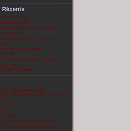
s Récents
dite soit la guerre 2
dite soit la guerre 1
 au porte-avions à propulsion nucléaire
s 20 ans du CPE
 veille des élections, les projets de lois
pleuvent !
ait trop chaud pour tout cramer
 c’est noir
ercollectif des sans papiers Ile de France
ve et victoire
Spectre du colonialisme
ent’’ et grands projets inutiles
 Syrie : les interventions extérieures de l’armée
puis 1981
e L'Egrégore
nt
antinucléaire
ns, la révolte des vignerons champenois
es 4 et 6 janvier 1944 dans les Ardennes