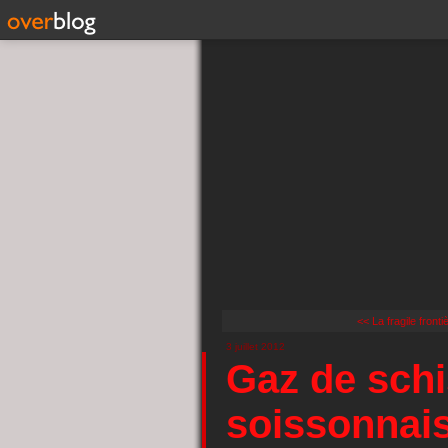
<< La fragile fronti
3 juillet 2012
Gaz de schis
soissonnai