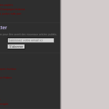
ans papiers
n Champagne Ardenne
, justice nulle part
ter
 pour être averti des nouveaux articles publiés.
cques tourtaux
on Poitiers
e
enragée