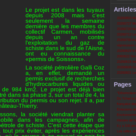
Article
Le projet est dans les tuyaux
depuis 2008 mais c'est
20260803 Mau
seulement la semaine
20260727 Mau
dernière que les membres du
20260720 Non
collectif Carmen, mobilisés
20260713 Le
depuis un an contre
20260706 A la
l'exploitation du gaz de
répressives 
schiste dans le sud de l'Aisne,
20260629 Il f
ont eu connaissance du
2060622 Nord
«permis de Soissons».
20260615 Int
La société pétrolière Galli Coz
20260608 Grè
a, en effet, demandé un
20260601 Le 
permis exclusif de recherches
d'hydrocarbures liquides ou
Pages
 de 984 km2. Le projet est déjà bien
‘‘Désenclavem
tré dans sa phase 3, sur un total de 4, la
Du Tchad à la
tribution du permis ou son rejet. Il a, par
française de
âteau-Thierry.
Emissions d
issons, la société viendrait planter sa
Environneme
mobile dans les campagnes, afin de
Histoire de l'
étrole de schiste. C'est cette étape que
Il y a 100 a
 tout prix éviter, après les expériences
Les rafles d