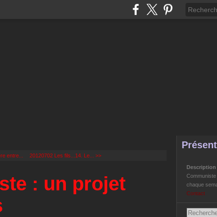
Présent
ère entre...
20120702 Les fils...14. Le... >>
Descriptio
te : un projet
Communiste Li
chaque semai
Contact
s