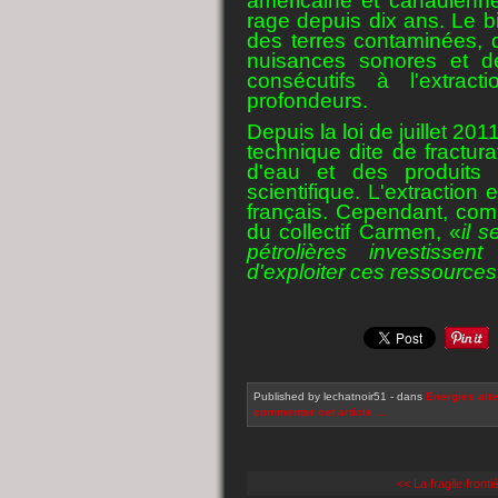
américaine et canadienne
rage depuis dix ans.
Le b
des terres contaminées,
nuisances sonores et d
consécutifs à l'extrac
profondeurs.
Depuis la loi de juillet 20
technique dite de fractur
d'eau et des produits c
scientifique. L'extraction e
français. Cependant, com
du collectif Carmen, «
il 
pétrolières investissen
d'exploiter ces ressources
Published by lechatnoir51
-
dans
Energies alte
commenter cet article
…
<< La fragile fronti