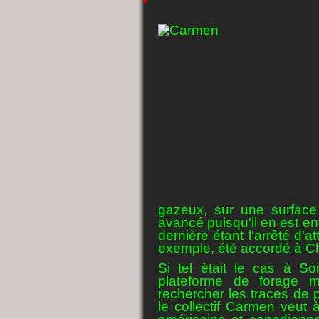
gazeux, sur une surface
avancé puisqu'il en est en
dernière étant l'arrêté d'at
exemple, été accordé à Ch
Si tel était le cas à So
plateforme de forage 
rechercher les traces de p
le collectif Carmen veut à