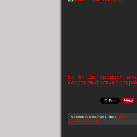
La fin de Spartech ava
cessation d’activité est p
Published by lechatnoir51
-
dans
Social
commenter cet article
…