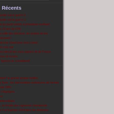
s Récents
dite soit la guerre 2
dite soit la guerre 1
 au porte-avions à propulsion nucléaire
s 20 ans du CPE
 veille des élections, les projets de lois
pleuvent !
ait trop chaud pour tout cramer
 c’est noir
ercollectif des sans papiers Ile de France
ve et victoire
Spectre du colonialisme
ent’’ et grands projets inutiles
 Syrie : les interventions extérieures de l’armée
puis 1981
e L'Egrégore
nt
antinucléaire
ns, la révolte des vignerons champenois
es 4 et 6 janvier 1944 dans les Ardennes