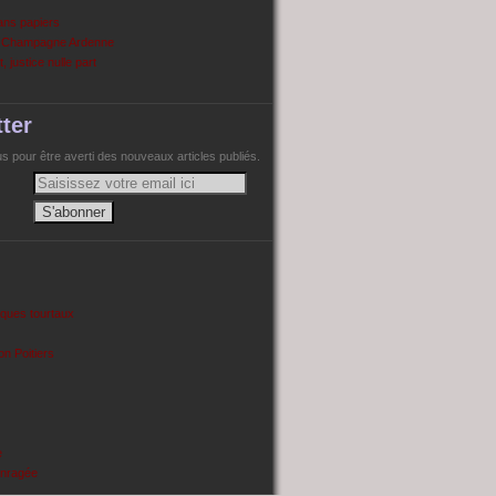
ans papiers
n Champagne Ardenne
, justice nulle part
ter
 pour être averti des nouveaux articles publiés.
cques tourtaux
on Poitiers
e
enragée