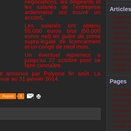
négociations, les dirigeants et
les salariés de l’entreprise
Article
ardennaise ont trouvé un
accord
.
20260803 Mau
20260727 Mau
Les salariés ont obtenu
20260720 Non
55.000 euros brut (50.000
20260713 Le
euros net) en guise de prime
20260706 A la
supra-légale de licenciement
répressives 
et un congé de neuf mois.
20260629 Il f
Un éventuel repreneur a
2060622 Nord
jusqu’au 27 octobre pour se
20260615 Int
faire connaître.
20260608 Grè
20260601 Le 
it annoncé par Polyone fin août. La
révue au 31 janvier 2014.
Pages
‘‘Désenclavem
Du Tchad à la
Repost
0
française de
Emissions d
Environneme
Histoire de l'
Il y a 100 a
Les rafles d