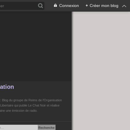
Connexion
+
Créer mon blog
ation
n
: Blog du groupe de Reims de l'Organisation
bertaire qui publie Le Chat Noir et réalise
ne une émission de radio.