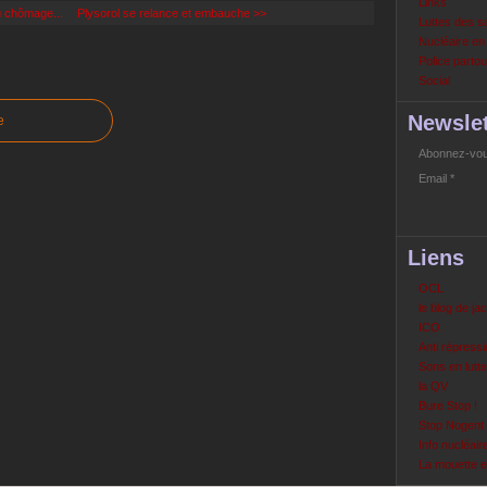
Links
u chômage...
Plysorol se relance et embauche >>
Luttes des s
Nucléaire e
Police partout
Social
Newslet
e
Abonnez-vous
Email
Liens
OCL
le blog de ja
ICO
Anti répressi
Sons en lutte
la QV
Bure Stop !
Stop Nogent
Info nucléair
La mouette 