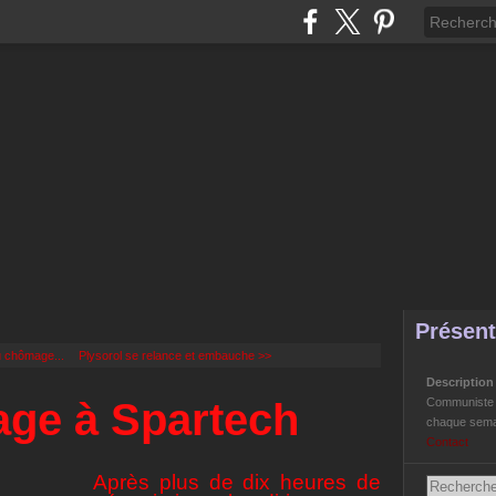
Présent
u chômage...
Plysorol se relance et embauche >>
Descriptio
age à Spartech
Communiste Li
chaque semai
Contact
Après plus de dix heures de