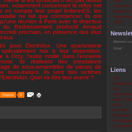
e : même si les syndicats n'ont pas réussi
Links
nses, notamment concernant le refus net
Luttes des s
re en compte leur projet ArdennES, les
Nucléaire e
ataille ne fait que commencer. Ils ont
Police partout
qu'une réunion à Paris avec le directeur
Social
e du Redressement productif Arnaud
rcredi prochain, en présence des élus
Newslet
icaux.
Abonnez-vous
és pour Electrolux.
Une quarantaine
Email
spécialement mis à leur disposition,
e à Orzy, l'autre moitié dans l'enceinte
ise. Ils réalisent des prestations
tage de sous-ensembles de pièces de
Liens
sous-traitant. Ils sont des victimes
'Electrolux. Quel va être leur avenir ?
OCL
le blog de ja
ICO
Anti répressi
Repost
0
Sons en lutte
la QV
Bure Stop !
Stop Nogent
Info nucléair
La mouette 