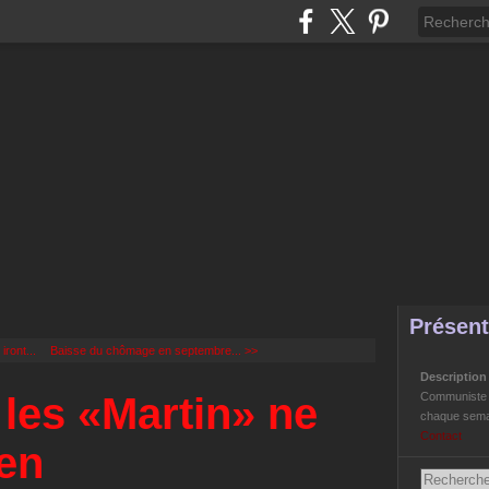
Présent
ront...
Baisse du chômage en septembre... >>
Descriptio
 les «Martin» ne
Communiste Li
chaque semai
Contact
ien