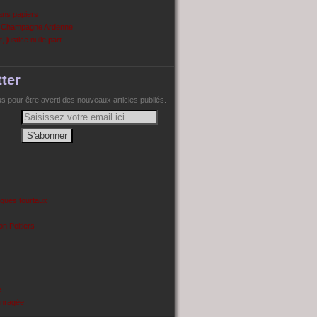
ans papiers
n Champagne Ardenne
, justice nulle part
ter
 pour être averti des nouveaux articles publiés.
cques tourtaux
on Poitiers
e
enragée