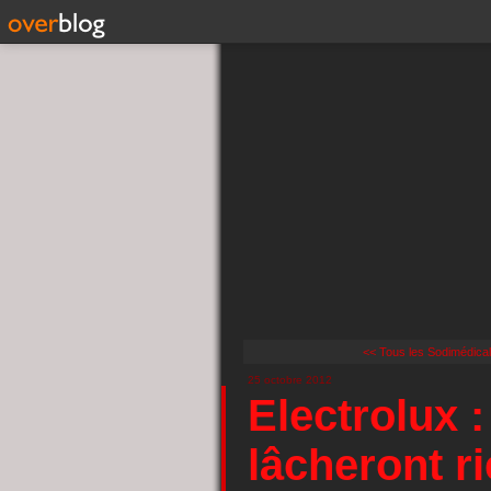
<< Tous les Sodimédical i
25 octobre 2012
Electrolux :
lâcheront r