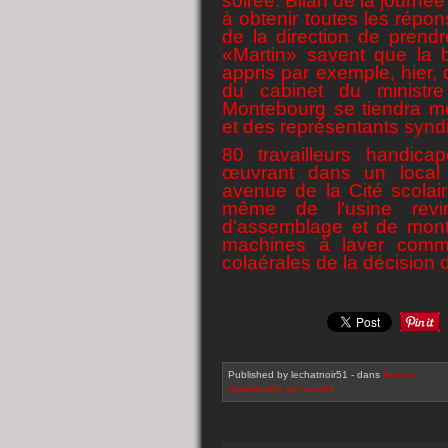
soirée. Bilan de la journé
à obtenir toutes les répo
de la direction de prend
«Martin» savent que la b
appris par exemple, hier, 
du cabinet du ministr
Montebourg se tiendra me
et des représentants synd
80 travailleurs handicap
œuvrant dans un local 
avenue de la Cité scolair
même de l'usine revino
d'assemblage et de mon
machines à laver comme 
colaérales de la décision d
Published by lechatnoir51
-
dans
Social
commenter cet article
…