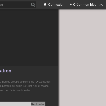
Connexion
+
Créer mon blog
ation
n
: Blog du groupe de Reims de l'Organisation
bertaire qui publie Le Chat Noir et réalise
ne une émission de radio.