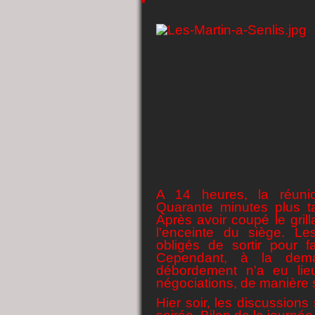
A 14 heures, la réuni
Quarante minutes plus t
Après avoir coupé le gril
l'enceinte du siège. Le
obligés de sortir pour fa
Cependant, à la dema
débordement n'a eu lie
négociations, de manière 
Hier soir, les discussions