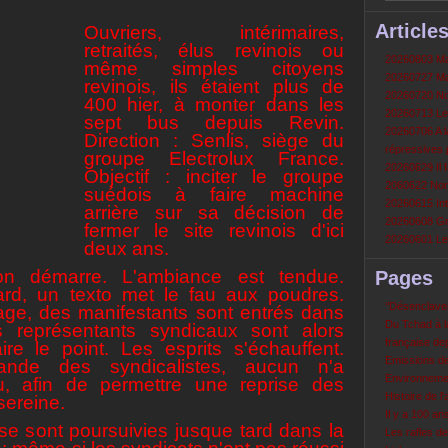
Article
Ouvriers, intérimaires,
retraités, élus revinois ou
20260803 Mau
même simples citoyens
20260727 Mau
revinois, ils étaient plus de
20260720 Non
400 hier, à monter dans les
20260713 Le
sept bus depuis Revin.
20260706 A la
Direction : Senlis, siège du
répressives 
groupe Electrolux France.
20260629 Il f
Objectif : inciter le groupe
2060622 Nord
suédois à faire machine
20260615 Int
arrière sur sa décision de
20260608 Grè
fermer le site revinois d'ici
20260601 Le 
deux ans.
on démarre. L'ambiance est tendue.
Pages
ard, un texto met le fau aux poudres.
‘‘Désenclavem
lage, des manifestants sont entrés dans
Du Tchad à la
s représentants syndicaux sont alors
française de
ire le point. Les esprits s'échauffent.
Emissions d
nde des syndicalistes, aucun n'a
Environneme
u, afin de permettre une reprise des
Histoire de l'
sereine.
Il y a 100 a
 se sont poursuivies jusque tard dans la
Les rafles d