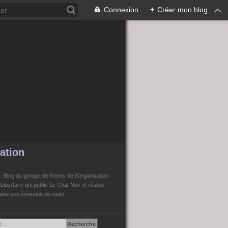
Connexion
+
Créer mon blog
ation
n
: Blog du groupe de Reims de l'Organisation
bertaire qui publie Le Chat Noir et réalise
ne une émission de radio.