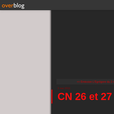
<< Emission L'Egrégore du 2 m
3 mai 2011
CN 26 et 27