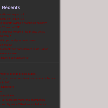
s Récents
dite soit la guerre 2
dite soit la guerre 1
 au porte-avions à propulsion nucléaire
s 20 ans du CPE
 veille des élections, les projets de lois
pleuvent !
ait trop chaud pour tout cramer
 c’est noir
ercollectif des sans papiers Ile de France
ve et victoire
Spectre du colonialisme
ent’’ et grands projets inutiles
 Syrie : les interventions extérieures de l’armée
puis 1981
e L'Egrégore
nt
antinucléaire
ns, la révolte des vignerons champenois
es 4 et 6 janvier 1944 dans les Ardennes