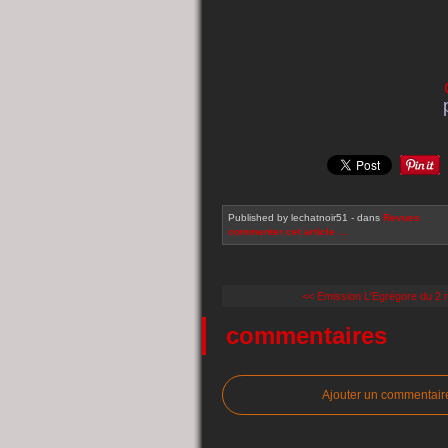
Published by lechatnoir51
-
dans
Revues
commenter cet article
…
<< Emission L'Egrégore du 2 m
commentaires
Ajouter un commentair