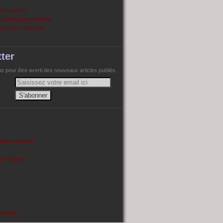
ans papiers
n Champagne Ardenne
, justice nulle part
ter
 pour être averti des nouveaux articles publiés.
cques tourtaux
on Poitiers
e
enragée