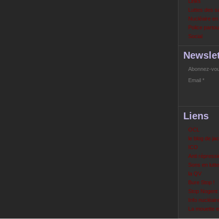
Links
Luttes des s
Nucléaire e
Police partout
Social
Newslet
Abonnez-vous
Email
Liens
OCL
le blog de ja
ICO
Anti répressi
Sons en lutte
la QV
Bure Stop !
Stop Nogent
Info nucléair
La mouette 