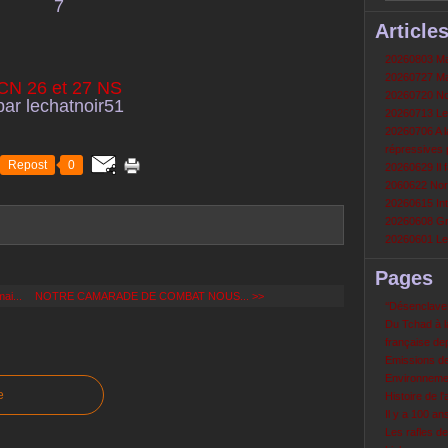
Article
20260803 Mau
20260727 Mau
CN 26 et 27 NS
20260720 Non
par lechatnoir51
20260713 Le
20260706 A la
répressives 
Repost
0
20260629 Il f
2060622 Nord
20260615 Int
20260608 Grè
20260601 Le 
Pages
ai...
NOTRE CAMARADE DE COMBAT NOUS... >>
‘‘Désenclavem
Du Tchad à la
française de
Emissions d
Environneme
e
Histoire de l'
Il y a 100 a
Les rafles d