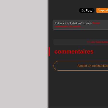
Repost
Published by lechatnoir51
-
dans
Social
commenter cet article
…
<< Les Sodi dubita
commentaires
Ajouter un commentair