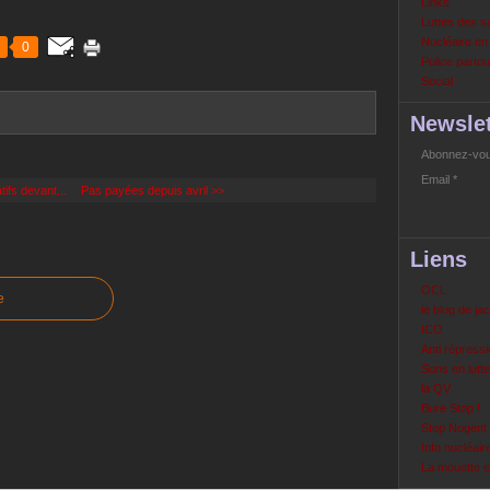
Links
Luttes des s
Nucléaire e
0
Police partout
Social
Newslet
Abonnez-vous
Email
tifs devant...
Pas payées depuis avril >>
Liens
OCL
e
le blog de ja
ICO
Anti répressi
Sons en lutte
la QV
Bure Stop !
Stop Nogent
Info nucléair
La mouette 