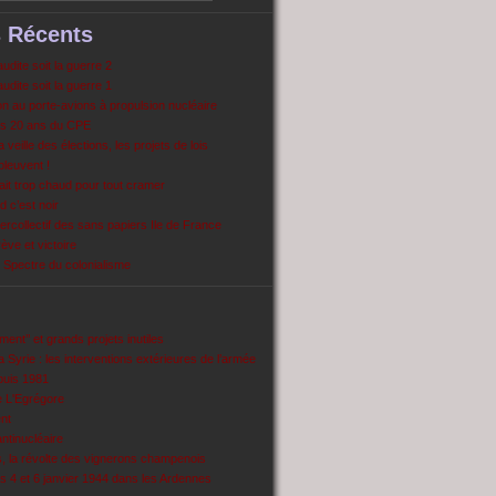
s Récents
dite soit la guerre 2
dite soit la guerre 1
 au porte-avions à propulsion nucléaire
s 20 ans du CPE
 veille des élections, les projets de lois
pleuvent !
ait trop chaud pour tout cramer
 c’est noir
ercollectif des sans papiers Ile de France
ve et victoire
Spectre du colonialisme
ent’’ et grands projets inutiles
 Syrie : les interventions extérieures de l’armée
puis 1981
e L'Egrégore
nt
antinucléaire
ns, la révolte des vignerons champenois
es 4 et 6 janvier 1944 dans les Ardennes