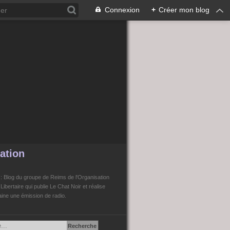
Connexion
+
Créer mon blog
ation
n
: Blog du groupe de Reims de l'Organisation
bertaire qui publie Le Chat Noir et réalise
ne une émission de radio.