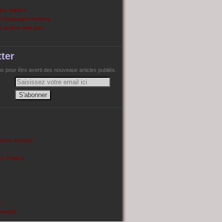
ans papiers
n Champagne Ardenne
, justice nulle part
ter
 pour être averti des nouveaux articles publiés.
cques tourtaux
on Poitiers
e
enragée