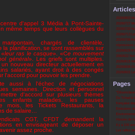
Article
20260803 Mau
centre d'appel 3 Média à Pont-Sainte-
20260727 Mau
 en même temps que leurs collègues du
20260720 Non
20260713 Le
20260706 A la
maripontain, chargés de clientèle,
répressives 
la planification, se sont rassemblés sur
20260629 Il f
 «
leur ras le casque
».
«C
e mouvement
2060622 Nord
bol général
». Les griefs sont multiples.
20260615 Int
i un nouveau directeur actuellement en
20260608 Grè
ins salariés, ayant droit à des congés
20260601 Le 
ur l'accord pour pouvoir les prendre.
te aussi à l'échec de négociations
Pages
ues semaines. Direction et personnel
‘‘Désenclavem
 mettre d'accord sur plusieurs thèmes
Du Tchad à la
ées enfants malades, les pauses
française de
me mois, les Tickets Restaurants, la
Emissions d
ns de salaire…
Environneme
syndicats CGT, CFDT demandent la
Histoire de l'
ations en envisageant de déposer un
Il y a 100 a
avenir assez proche.
Les rafles d