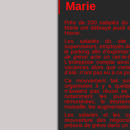
Marie
Près de 200 salariés du 
Marie ont débrayé jeudi
Havre.
Les salariés du site 
superviseurs, employés de 
le parking afin d'exprimer
de grève acte un ras-le-
L'entreprise compte ains
vacances alors que certa
d'été, n'ont pas eu à ce jo
Ce mouvement fait sui
organisées il y a quelq
n'avaient pas réussi se
notamment les journ
rémunérées, le treiziè
mutuelle, les augmentatio
Les salariés et les 
réouverture des négoci
préavis de grève dans un 