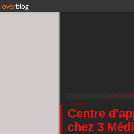
<< Les Sodi dubita
7 juillet 2012
Centre d'ap
chez 3 Médi