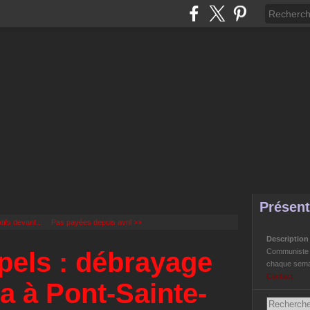
Présent
tifs devant...
Pas payées depuis avril >>
Descriptio
pels : débrayage
Communiste Li
chaque semai
Contact
a à Pont-Sainte-